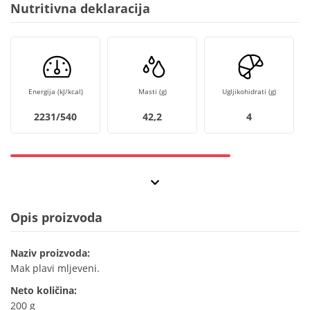
Nutritivna deklaracija
Energija (kJ/kcal)
Masti (g)
Ugljikohidrati (g)
2231/540
42,2
4
Opis proizvoda
Naziv proizvoda:
Mak plavi mljeveni.
Neto količina:
200 g