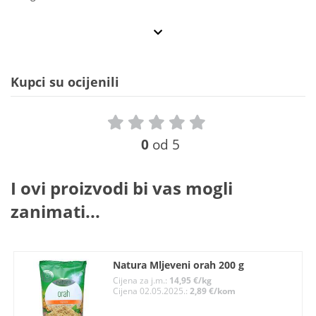
Kupci su ocijenili
0
od 5
I ovi proizvodi bi vas mogli
zanimati...
Natura Mljeveni orah 200 g
Cijena za j.m.:
14,95 €/kg
Cijena 02.05.2025.:
2,89 €/kom