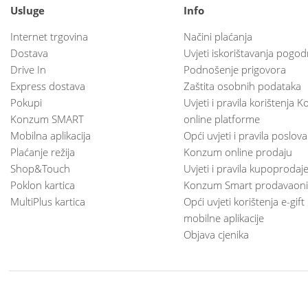
Usluge
Info
Internet trgovina
Načini plaćanja
Dostava
Uvjeti iskorištavanja pogod
Drive In
Podnošenje prigovora
Express dostava
Zaštita osobnih podataka
Pokupi
Uvjeti i pravila korištenja
Konzum SMART
online platforme
Mobilna aplikacija
Opći uvjeti i pravila poslov
Plaćanje režija
Konzum online prodaju
Shop&Touch
Uvjeti i pravila kupoprodaj
Poklon kartica
Konzum Smart prodavaoni
MultiPlus kartica
Opći uvjeti korištenja e-gift
mobilne aplikacije
Objava cjenika