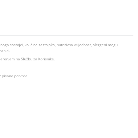
ga sastojci, količina sastojaka, nutritivna vrijednost, alergeni mogu
ranici.
ovjerenjem na Službu za Korisnike.
z pisane potvrde.