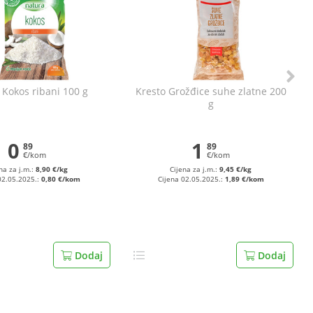
 Kokos ribani 100 g
Kresto Grožđice suhe zlatne 200
g
0
1
89
89
€/kom
€/kom
na za j.m.:
8,90 €/kg
Cijena za j.m.:
9,45 €/kg
02.05.2025.:
0,80 €/kom
Cijena 02.05.2025.:
1,89 €/kom
Dodaj
Dodaj