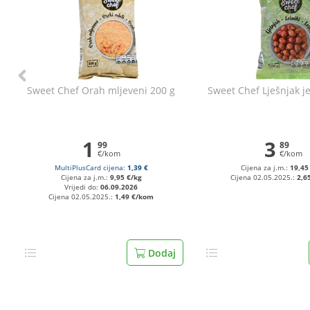
Sweet Chef Orah mljeveni 200 g
Sweet Chef Lješnjak j
1
3
99
89
€/kom
€/kom
MultiPlusCard cijena:
1,39 €
Cijena za j.m.:
19,45
Cijena za j.m.:
9,95 €/kg
Cijena 02.05.2025.:
2,6
Vrijedi do:
06.09.2026
Cijena 02.05.2025.:
1,49 €/kom
Dodaj