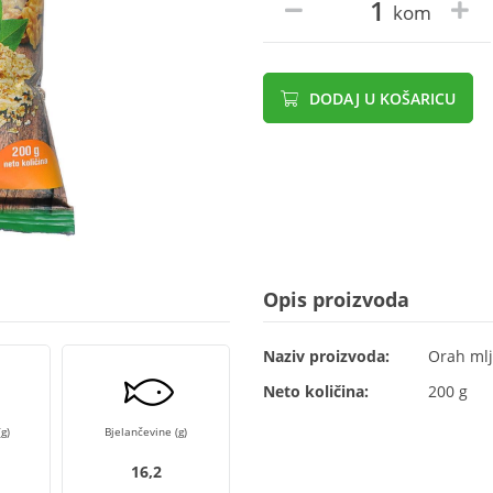
kom
DODAJ U KOŠARICU
Opis proizvoda
Naziv proizvoda:
Orah mlj
Neto količina:
200 g
g)
Bjelančevine (g)
16,2