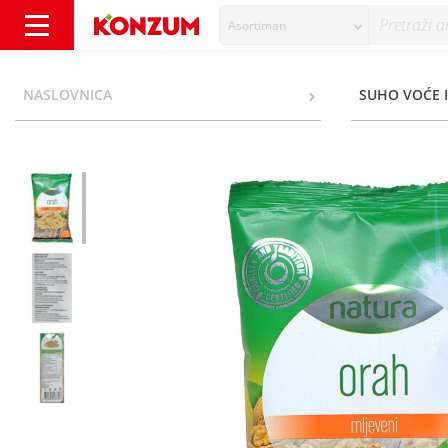
Asortiman
Natura Mljeveni orah 200 g - Konzum
NASLOVNICA
SUHO VOĆE 