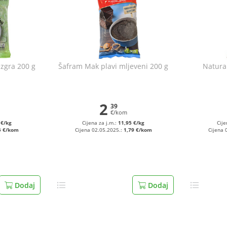
ezgra 200 g
Šafram Mak plavi mljeveni 200 g
Natura
2
39
€/kom
 €/kg
Cijena za j.m.:
11,95 €/kg
Cije
5 €/kom
Cijena 02.05.2025.:
1,79 €/kom
Cijena 
Dodaj
Dodaj