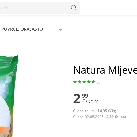
I POVRĆE, ORAŠASTO
Natura Mljeve
(2)
2
99
€/kom
Cijena za j.m.:
14,95 €/kg
Cijena 02.05.2025.:
2,89 €/kom