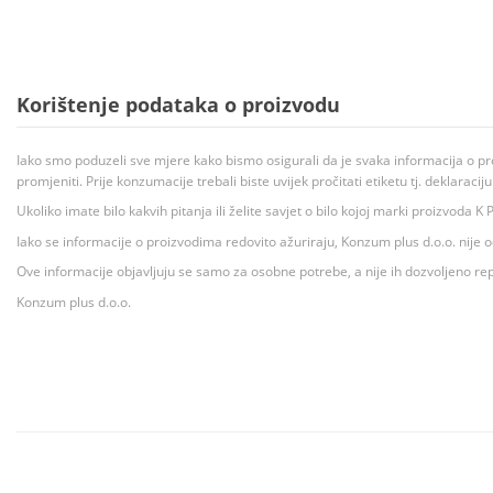
Korištenje podataka o proizvodu
Iako smo poduzeli sve mjere kako bismo osigurali da je svaka informacija o pr
promjeniti. Prije konzumacije trebali biste uvijek pročitati etiketu tj. deklaraci
Ukoliko imate bilo kakvih pitanja ili želite savjet o bilo kojoj marki proizvoda
Iako se informacije o proizvodima redovito ažuriraju, Konzum plus d.o.o. nije
Ove informacije objavljuju se samo za osobne potrebe, a nije ih dozvoljeno rep
Konzum plus d.o.o.