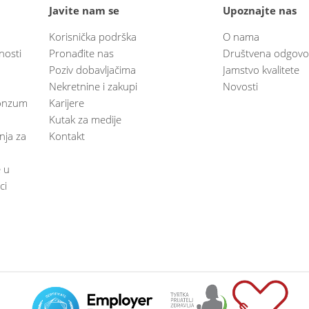
Javite nam se
Upoznajte nas
Korisnička podrška
O nama
nosti
Pronađite nas
Društvena odgovo
Poziv dobavljačima
Jamstvo kvalitete
Nekretnine i zakupi
Novosti
 Konzum
Karijere
Kutak za medije
anja za
Kontakt
e u
ci