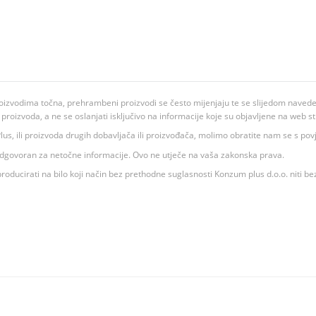
oizvodima točna, prehrambeni proizvodi se često mijenjaju te se slijedom navedeno
ju proizvoda, a ne se oslanjati isključivo na informacije koje su objavljene na web st
 K Plus, ili proizvoda drugih dobavljača ili proizvođača, molimo obratite nam se s p
 odgovoran za netočne informacije. Ovo ne utječe na vaša zakonska prava.
roducirati na bilo koji način bez prethodne suglasnosti Konzum plus d.o.o. niti be