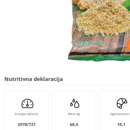
Nutritivna deklaracija
Energija (kJ/kcal)
Masti (g)
Ugljikohidrati (
2978/721
68,4
10,1