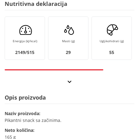
Nutritivna deklaracija
Energija (kJ/kcal)
Masti (g)
Ugljikohidrati (g)
2149/515
29
55
Opis proizvoda
Naziv proizvoda:
Pikantni snack sa začinima.
Neto količina:
165 g