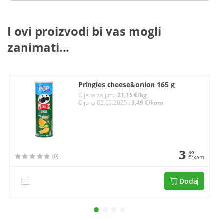
I ovi proizvodi bi vas mogli
zanimati...
Pringles cheese&onion 165 g
Cijena za j.m.:
21,15 €/kg
Cijena 02.05.2025.:
3,49 €/kom
3
49
(0)
€/kom
Dodaj