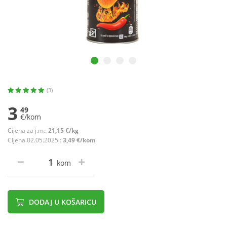
(3)
3
49
€/kom
Cijena za j.m.:
21,15 €/kg
Cijena 02.05.2025.:
3,49 €/kom
kom
DODAJ U KOŠARICU