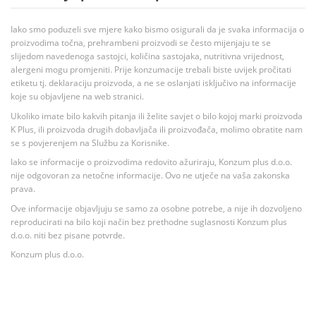
Iako smo poduzeli sve mjere kako bismo osigurali da je svaka informacija o
proizvodima točna, prehrambeni proizvodi se često mijenjaju te se
slijedom navedenoga sastojci, količina sastojaka, nutritivna vrijednost,
alergeni mogu promjeniti. Prije konzumacije trebali biste uvijek pročitati
etiketu tj. deklaraciju proizvoda, a ne se oslanjati isključivo na informacije
koje su objavljene na web stranici.
Ukoliko imate bilo kakvih pitanja ili želite savjet o bilo kojoj marki proizvoda
K Plus, ili proizvoda drugih dobavljača ili proizvođača, molimo obratite nam
se s povjerenjem na Službu za Korisnike.
Iako se informacije o proizvodima redovito ažuriraju, Konzum plus d.o.o.
nije odgovoran za netočne informacije. Ovo ne utječe na vaša zakonska
prava.
Ove informacije objavljuju se samo za osobne potrebe, a nije ih dozvoljeno
reproducirati na bilo koji način bez prethodne suglasnosti Konzum plus
d.o.o. niti bez pisane potvrde.
Konzum plus d.o.o.