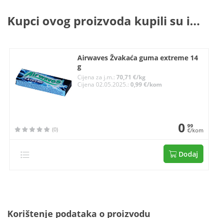
Kupci ovog proizvoda kupili su i...
Airwaves Žvakaća guma extreme 14
g
Cijena za j.m.:
70,71 €/kg
Cijena 02.05.2025.:
0,99 €/kom
0
99
(0)
€/kom
Dodaj
Korištenje podataka o proizvodu