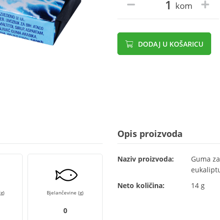
kom
DODAJ U KOŠARICU
Opis proizvoda
Naziv proizvoda:
Guma za 
eukalipt
Neto količina:
14 g
g)
Bjelančevine (g)
0