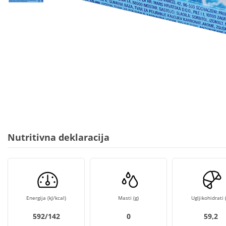
Nutritivna deklaracija
Energija (kJ/kcal)
Masti (g)
Ugljikohidrati (
592/142
0
59,2