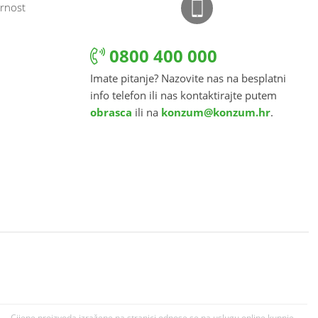
rnost
0800 400 000
Imate pitanje? Nazovite nas na besplatni
info telefon ili nas kontaktirajte putem
obrasca
ili na
konzum@konzum.hr
.
Cijene proizvoda izražene na stranici odnose se na uslugu online kupnje.