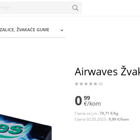
zum
ZALICE, ŽVAKAĆE GUME
Airwaves Žva
(0)
0
99
€/kom
Cijena za j.m.:
70,71 €/kg
Cijena 02.05.2025.:
0,99 €/kom