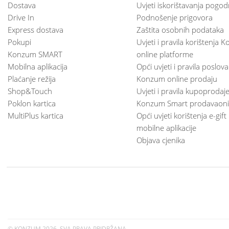
Dostava
Uvjeti iskorištavanja pogod
Drive In
Podnošenje prigovora
Express dostava
Zaštita osobnih podataka
Pokupi
Uvjeti i pravila korištenja
Konzum SMART
online platforme
Mobilna aplikacija
Opći uvjeti i pravila poslov
Plaćanje režija
Konzum online prodaju
Shop&Touch
Uvjeti i pravila kupoprodaj
Poklon kartica
Konzum Smart prodavaoni
MultiPlus kartica
Opći uvjeti korištenja e-gift
mobilne aplikacije
Objava cjenika
© KONZUM
2026. SVA PRAVA PRIDRŽANA.