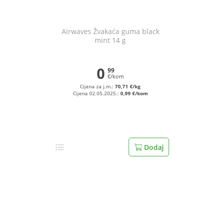
Airwaves Žvakaća guma black
mint 14 g
0
99
€/kom
Cijena za j.m.:
70,71 €/kg
Cijena 02.05.2025.:
0,99 €/kom
Dodaj