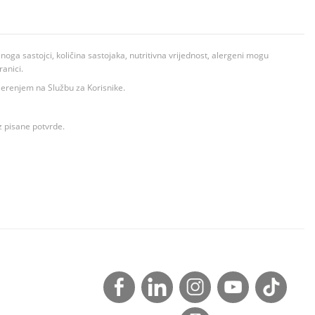
ga sastojci, količina sastojaka, nutritivna vrijednost, alergeni mogu
ranici.
ovjerenjem na Službu za Korisnike.
z pisane potvrde.