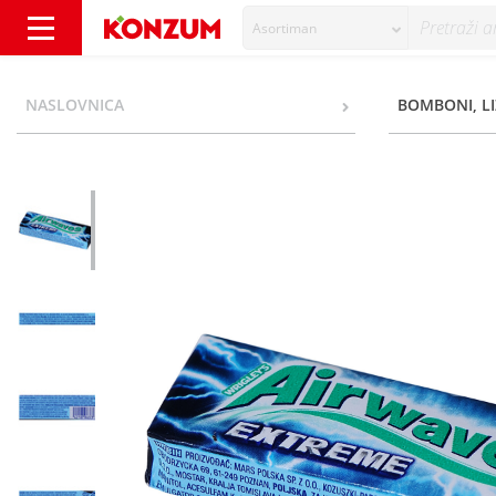
Asortiman
Airwaves Žvakaća guma extreme 14 g - Kon
NASLOVNICA
BOMBONI, LI