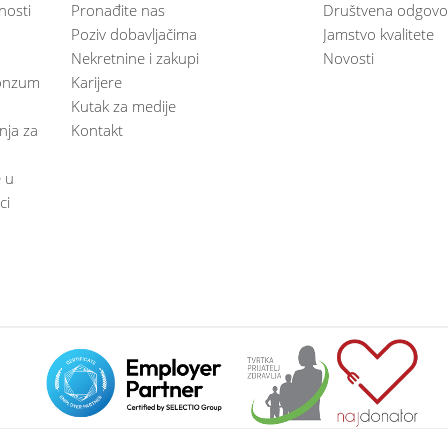
nosti
Pronađite nas
Društvena odgovo
Poziv dobavljačima
Jamstvo kvalitete
Nekretnine i zakupi
Novosti
 Konzum
Karijere
Kutak za medije
anja za
Kontakt
e u
ci