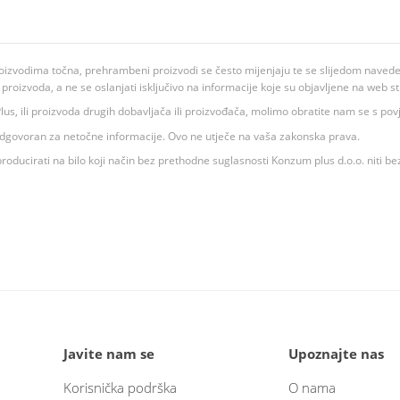
oizvodima točna, prehrambeni proizvodi se često mijenjaju te se slijedom navedeno
ju proizvoda, a ne se oslanjati isključivo na informacije koje su objavljene na web st
 K Plus, ili proizvoda drugih dobavljača ili proizvođača, molimo obratite nam se s p
 odgovoran za netočne informacije. Ovo ne utječe na vaša zakonska prava.
roducirati na bilo koji način bez prethodne suglasnosti Konzum plus d.o.o. niti be
Javite nam se
Upoznajte nas
Korisnička podrška
O nama