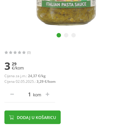
(0)
3
29
€/kom
Cijena za j.m.:
24,37 €/kg
Cijena 02.05.2025.:
3,29 €/kom
kom
DODAJ U KOŠARICU