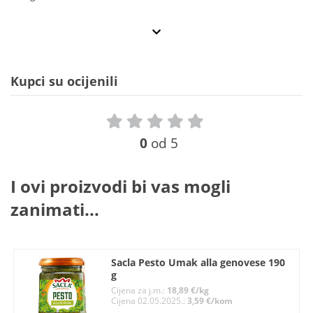
Kupci su ocijenili
0
od 5
I ovi proizvodi bi vas mogli
zanimati...
Sacla Pesto Umak alla genovese 190
g
Cijena za j.m.:
18,89 €/kg
Cijena 02.05.2025.:
3,59 €/kom