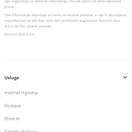
nije odgovoran za netočne informacije. Ovo ne utječe na vaša zakonska
prava.
Ove informacije objavljuju se samo za osobne potrebe, a nije ih dozvoljeno
reproducirati na bilo koji način bez prethodne suglasnosti Konzum plus
d.o.o. niti bez pisane potvrde.
Konzum plus d.o.o.
Usluge
Internet trgovina
Dostava
Drive In
Express dostava