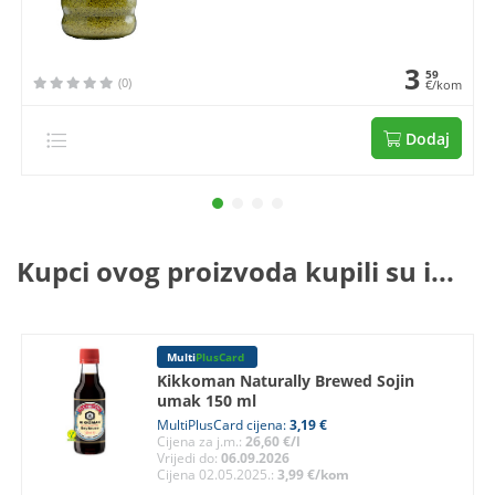
3
59
(0)
€/kom
Dodaj
Kupci ovog proizvoda kupili su i...
Multi
PlusCard
Kikkoman Naturally Brewed Sojin
umak 150 ml
MultiPlusCard cijena:
3,19 €
Cijena za j.m.:
26,60 €/l
Vrijedi do:
06.09.2026
Cijena 02.05.2025.:
3,99 €/kom