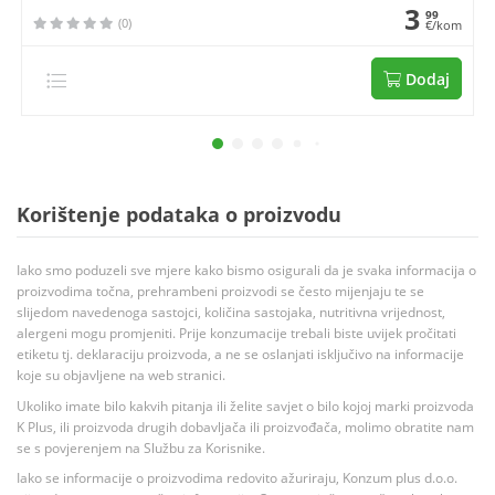
3
99
(0)
€/kom
Dodaj
Korištenje podataka o proizvodu
Iako smo poduzeli sve mjere kako bismo osigurali da je svaka informacija o
proizvodima točna, prehrambeni proizvodi se često mijenjaju te se
slijedom navedenoga sastojci, količina sastojaka, nutritivna vrijednost,
alergeni mogu promjeniti. Prije konzumacije trebali biste uvijek pročitati
etiketu tj. deklaraciju proizvoda, a ne se oslanjati isključivo na informacije
koje su objavljene na web stranici.
Ukoliko imate bilo kakvih pitanja ili želite savjet o bilo kojoj marki proizvoda
K Plus, ili proizvoda drugih dobavljača ili proizvođača, molimo obratite nam
se s povjerenjem na Službu za Korisnike.
Iako se informacije o proizvodima redovito ažuriraju, Konzum plus d.o.o.