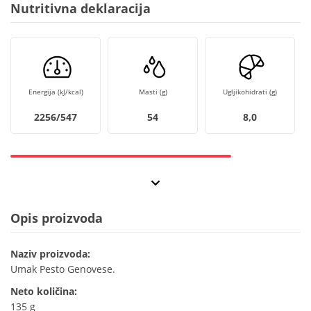
Nutritivna deklaracija
Energija (kJ/kcal)
Masti (g)
Ugljikohidrati (g)
2256/547
54
8,0
Opis proizvoda
Naziv proizvoda:
Umak Pesto Genovese.
Neto količina:
135 g