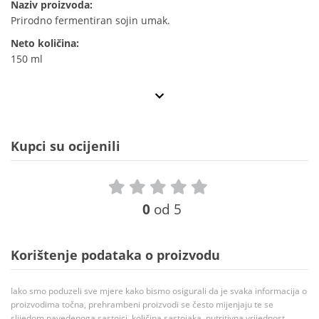
Naziv proizvoda:
Prirodno fermentiran sojin umak.
Neto količina:
150 ml
Kupci su ocijenili
0
od 5
Korištenje podataka o proizvodu
Iako smo poduzeli sve mjere kako bismo osigurali da je svaka informacija o
proizvodima točna, prehrambeni proizvodi se često mijenjaju te se
slijedom navedenoga sastojci, količina sastojaka, nutritivna vrijednost,