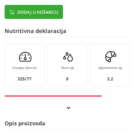
DODAJ U KOŠARICU
Nutritivna deklaracija
Energija (kJ/kcal)
Masti (g)
Ugljikohidrati (g)
325/77
0
3,2
Opis proizvoda