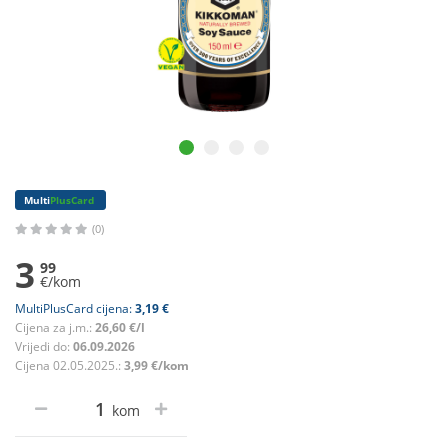
Multi
PlusCard
(0)
3
99
€/kom
MultiPlusCard cijena:
3,19 €
Cijena za j.m.:
26,60 €/l
Vrijedi do:
06.09.2026
Cijena 02.05.2025.:
3,99 €/kom
kom