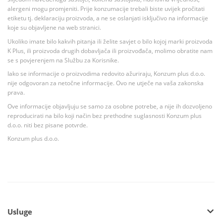
alergeni mogu promjeniti. Prije konzumacije trebali biste uvijek pročitati
etiketu tj. deklaraciju proizvoda, a ne se oslanjati isključivo na informacije
koje su objavljene na web stranici.
Ukoliko imate bilo kakvih pitanja ili želite savjet o bilo kojoj marki proizvoda
K Plus, ili proizvoda drugih dobavljača ili proizvođača, molimo obratite nam
se s povjerenjem na Službu za Korisnike.
Iako se informacije o proizvodima redovito ažuriraju, Konzum plus d.o.o.
nije odgovoran za netočne informacije. Ovo ne utječe na vaša zakonska
prava.
Ove informacije objavljuju se samo za osobne potrebe, a nije ih dozvoljeno
reproducirati na bilo koji način bez prethodne suglasnosti Konzum plus
d.o.o. niti bez pisane potvrde.
Konzum plus d.o.o.
Usluge