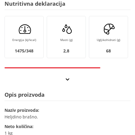
Nutritivna deklaracija
Energija (kJ/kcal)
Masti (g)
Ugljikohidrati (g)
1475/348
2,8
68
Opis proizvoda
Naziv proizvoda:
Heljdino brašno.
Neto količina:
1 kg