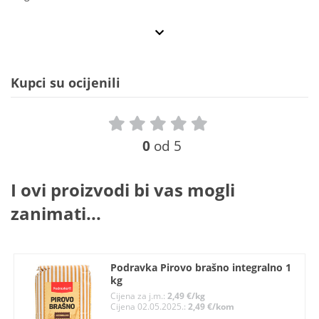
Kupci su ocijenili
0
od 5
I ovi proizvodi bi vas mogli
zanimati...
Podravka Pirovo brašno integralno 1
kg
Cijena za j.m.:
2,49 €/kg
Cijena 02.05.2025.:
2,49 €/kom