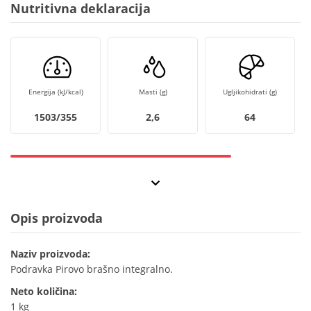
Nutritivna deklaracija
Energija (kJ/kcal)
Masti (g)
Ugljikohidrati (g)
1503/355
2,6
64
Opis proizvoda
Naziv proizvoda:
Podravka Pirovo brašno integralno.
Neto količina:
1 kg