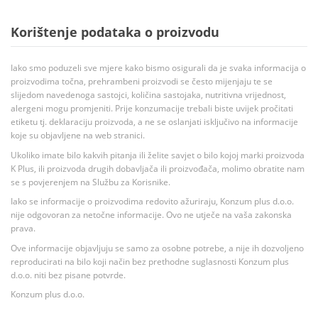
Korištenje podataka o proizvodu
Iako smo poduzeli sve mjere kako bismo osigurali da je svaka informacija o
proizvodima točna, prehrambeni proizvodi se često mijenjaju te se
slijedom navedenoga sastojci, količina sastojaka, nutritivna vrijednost,
alergeni mogu promjeniti. Prije konzumacije trebali biste uvijek pročitati
etiketu tj. deklaraciju proizvoda, a ne se oslanjati isključivo na informacije
koje su objavljene na web stranici.
Ukoliko imate bilo kakvih pitanja ili želite savjet o bilo kojoj marki proizvoda
K Plus, ili proizvoda drugih dobavljača ili proizvođača, molimo obratite nam
se s povjerenjem na Službu za Korisnike.
Iako se informacije o proizvodima redovito ažuriraju, Konzum plus d.o.o.
nije odgovoran za netočne informacije. Ovo ne utječe na vaša zakonska
prava.
Ove informacije objavljuju se samo za osobne potrebe, a nije ih dozvoljeno
reproducirati na bilo koji način bez prethodne suglasnosti Konzum plus
d.o.o. niti bez pisane potvrde.
Konzum plus d.o.o.