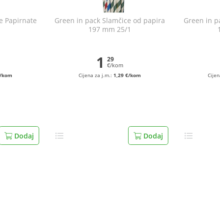
ve Papirnate
Green in pack Slamčice od papira
Green in p
1
197 mm 25/1
1
29
€/kom
€/kom
Cijena za j.m.:
1,29 €/kom
Cijen
Dodaj
Dodaj