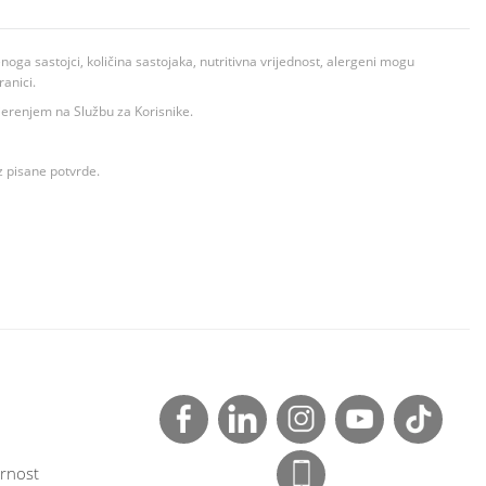
ga sastojci, količina sastojaka, nutritivna vrijednost, alergeni mogu
ranici.
ovjerenjem na Službu za Korisnike.
z pisane potvrde.
rnost