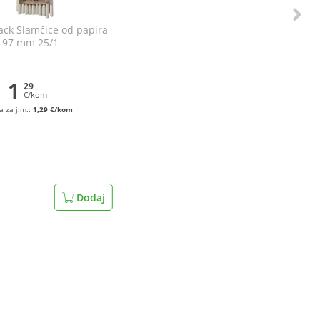
ack Slamčice od papira
197 mm 25/1
1
29
€/kom
a za j.m.:
1,29 €/kom
Dodaj