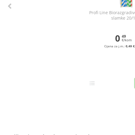
Profi Line Biorazgradi
slamke 20/
0
49
€/kom
Cijena za j.m.:
0,49 