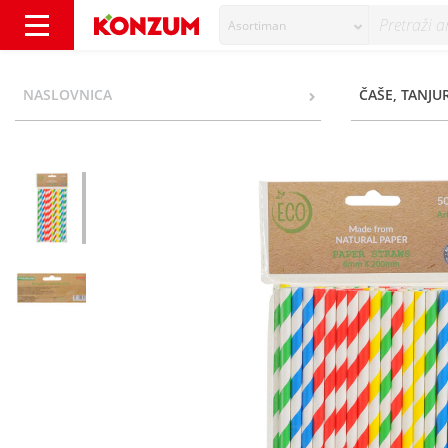
Asortiman
Profi Line Biorazgradive Papirnate slamke 5
NASLOVNICA
ČAŠE, TANJUR