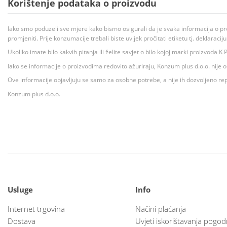
Korištenje podataka o proizvodu
Iako smo poduzeli sve mjere kako bismo osigurali da je svaka informacija o pr
promjeniti. Prije konzumacije trebali biste uvijek pročitati etiketu tj. deklaraci
Ukoliko imate bilo kakvih pitanja ili želite savjet o bilo kojoj marki proizvoda
Iako se informacije o proizvodima redovito ažuriraju, Konzum plus d.o.o. nije
Ove informacije objavljuju se samo za osobne potrebe, a nije ih dozvoljeno rep
Konzum plus d.o.o.
Usluge
Info
Internet trgovina
Načini plaćanja
Dostava
Uvjeti iskorištavanja pogod