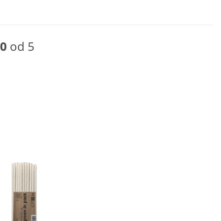
0
od 5