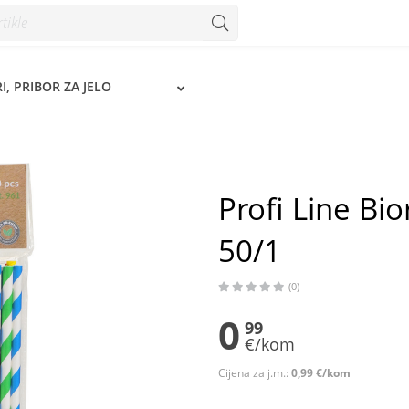
0/1 - Konzum
I, PRIBOR ZA JELO
Profi Line Bi
50/1
(0)
0
99
€/kom
Cijena za j.m.:
0,99 €/kom