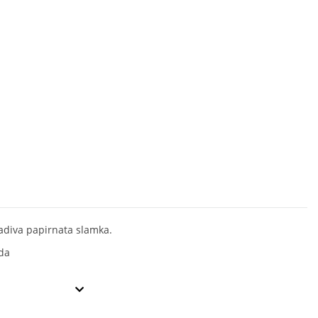
adiva papirnata slamka.
da