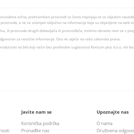
oizvodima točna, prehrambeni proizvodi se često mijenjaju te se slijedom navedeno
ju proizvoda, a ne se oslanjati isključivo na informacije koje su objavljene na web st
 K Plus, ili proizvoda drugih dobavljača ili proizvođača, molimo obratite nam se s p
 odgovoran za netočne informacije. Ovo ne utječe na vaša zakonska prava.
roducirati na bilo koji način bez prethodne suglasnosti Konzum plus d.o.o. niti be
Javite nam se
Upoznajte nas
Korisnička podrška
O nama
nosti
Pronađite nas
Društvena odgovo