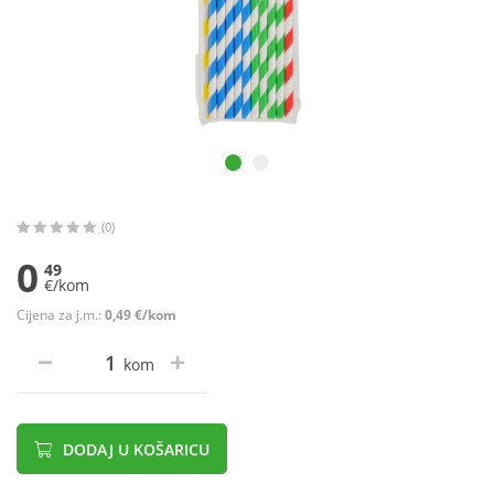
(0)
0
49
€/kom
Cijena za j.m.:
0,49 €/kom
kom
DODAJ U KOŠARICU