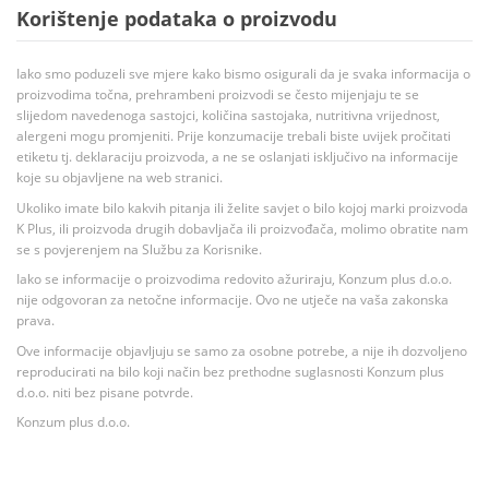
Korištenje podataka o proizvodu
Iako smo poduzeli sve mjere kako bismo osigurali da je svaka informacija o
proizvodima točna, prehrambeni proizvodi se često mijenjaju te se
slijedom navedenoga sastojci, količina sastojaka, nutritivna vrijednost,
alergeni mogu promjeniti. Prije konzumacije trebali biste uvijek pročitati
etiketu tj. deklaraciju proizvoda, a ne se oslanjati isključivo na informacije
koje su objavljene na web stranici.
Ukoliko imate bilo kakvih pitanja ili želite savjet o bilo kojoj marki proizvoda
K Plus, ili proizvoda drugih dobavljača ili proizvođača, molimo obratite nam
se s povjerenjem na Službu za Korisnike.
Iako se informacije o proizvodima redovito ažuriraju, Konzum plus d.o.o.
nije odgovoran za netočne informacije. Ovo ne utječe na vaša zakonska
prava.
Ove informacije objavljuju se samo za osobne potrebe, a nije ih dozvoljeno
reproducirati na bilo koji način bez prethodne suglasnosti Konzum plus
d.o.o. niti bez pisane potvrde.
Konzum plus d.o.o.