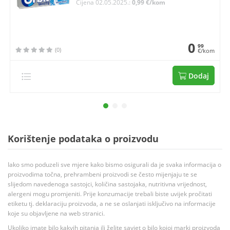
Cijena 02.05.2025.:
0,99 €/kom
0
99
(0)
€/kom
Dodaj
Korištenje podataka o proizvodu
Iako smo poduzeli sve mjere kako bismo osigurali da je svaka informacija o
proizvodima točna, prehrambeni proizvodi se često mijenjaju te se
slijedom navedenoga sastojci, količina sastojaka, nutritivna vrijednost,
alergeni mogu promjeniti. Prije konzumacije trebali biste uvijek pročitati
etiketu tj. deklaraciju proizvoda, a ne se oslanjati isključivo na informacije
koje su objavljene na web stranici.
Ukoliko imate bilo kakvih pitanja ili želite savjet o bilo kojoj marki proizvoda