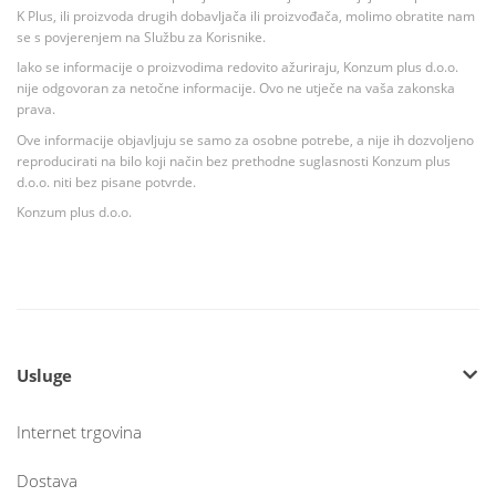
K Plus, ili proizvoda drugih dobavljača ili proizvođača, molimo obratite nam
se s povjerenjem na Službu za Korisnike.
Iako se informacije o proizvodima redovito ažuriraju, Konzum plus d.o.o.
nije odgovoran za netočne informacije. Ovo ne utječe na vaša zakonska
prava.
Ove informacije objavljuju se samo za osobne potrebe, a nije ih dozvoljeno
reproducirati na bilo koji način bez prethodne suglasnosti Konzum plus
d.o.o. niti bez pisane potvrde.
Konzum plus d.o.o.
Usluge
Internet trgovina
Dostava