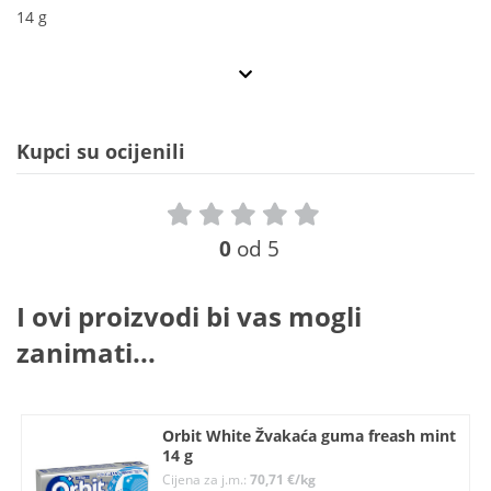
14 g
Kupci su ocijenili
0
od 5
I ovi proizvodi bi vas mogli
zanimati...
Orbit White Žvakaća guma freash mint
14 g
Cijena za j.m.:
70,71 €/kg