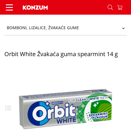
Orbit White Žvakaća guma spearmint 14 g - Kon
BOMBONI, LIZALICE, ŽVAKAĆE GUME
Orbit White Žvakaća guma spearmint 14 g