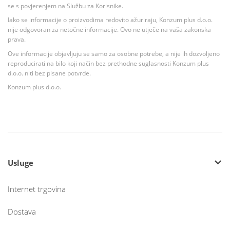
se s povjerenjem na Službu za Korisnike.
Iako se informacije o proizvodima redovito ažuriraju, Konzum plus d.o.o.
nije odgovoran za netočne informacije. Ovo ne utječe na vaša zakonska
prava.
Ove informacije objavljuju se samo za osobne potrebe, a nije ih dozvoljeno
reproducirati na bilo koji način bez prethodne suglasnosti Konzum plus
d.o.o. niti bez pisane potvrde.
Konzum plus d.o.o.
Usluge
Internet trgovina
Dostava