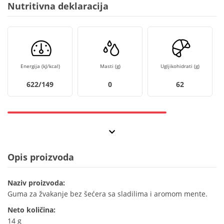
Nutritivna deklaracija
Energija (kJ/kcal)
Masti (g)
Ugljikohidrati (g)
622/149
0
62
Opis proizvoda
Naziv proizvoda:
Guma za žvakanje bez šećera sa sladilima i aromom mente.
Neto količina:
14 g