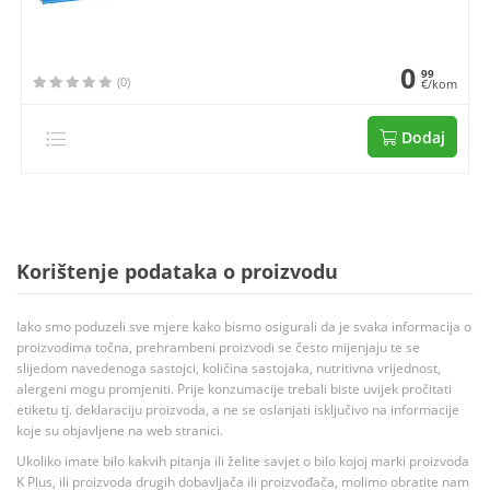
0
99
(0)
€/kom
Dodaj
Korištenje podataka o proizvodu
Iako smo poduzeli sve mjere kako bismo osigurali da je svaka informacija o
proizvodima točna, prehrambeni proizvodi se često mijenjaju te se
slijedom navedenoga sastojci, količina sastojaka, nutritivna vrijednost,
alergeni mogu promjeniti. Prije konzumacije trebali biste uvijek pročitati
etiketu tj. deklaraciju proizvoda, a ne se oslanjati isključivo na informacije
koje su objavljene na web stranici.
Ukoliko imate bilo kakvih pitanja ili želite savjet o bilo kojoj marki proizvoda
K Plus, ili proizvoda drugih dobavljača ili proizvođača, molimo obratite nam