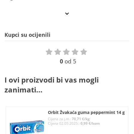
Kupci su ocijenili
0
od 5
I ovi proizvodi bi vas mogli
zanimati...
Orbit Žvakaća guma peppermint 14 g
Cijena za j.m.:
70,71 €/kg
Cijena 02.05.2025.:
0,99 €/kom