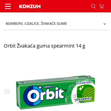
Orbit Žvakaća guma spearmint 14 g - Konzum
BOMBONI, LIZALICE, ŽVAKAĆE GUME
Orbit Žvakaća guma spearmint 14 g