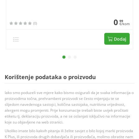
0
99
(0)
€/kom
Dodaj
Korištenje podataka o proizvodu
Iako smo poduzeli sve mjere kako bismo osigurali da je svaka informacija o
proizvodima točna, prehrambeni proizvodi se često mijenjaju te se
slijedom navedenoga sastojci, količina sastojaka, nutritivna vrijednost,
alergeni mogu promjeniti. Prije konzumacije trebali biste uvijek pročitati
etiketu tj. deklaraciju proizvoda, a ne se oslanjati isključivo na informacije
koje su objavljene na web stranici.
Ukoliko imate bilo kakvih pitanja ili želite savjet o bilo kojoj marki proizvoda
K Plus, ili proizvoda drugih dobavljača ili proizvođača, molimo obratite nam