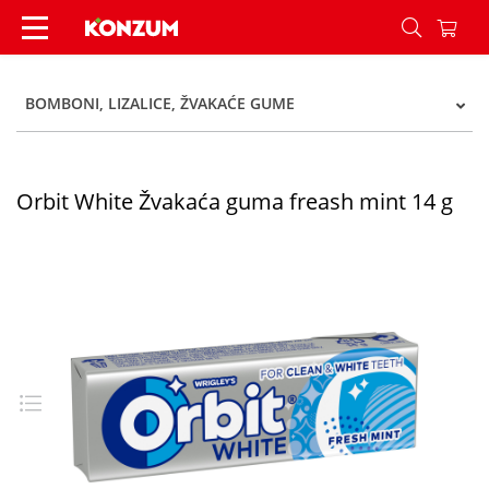
Orbit White Žvakaća guma freash mint 14 g - K
BOMBONI, LIZALICE, ŽVAKAĆE GUME
Orbit White Žvakaća guma freash mint 14 g