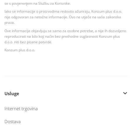
se s povjerenjem na Službu za Korisnike.
Iako se informacije o proizvodima redovito ažuriraju, Konzum plus d.o.o.
nije odgovoran za netočne informacije. Ovo ne utječe na vaša zakonska
prava.
Ove informacije objavljuju se samo za osobne potrebe, a nije ih dozvoljeno
reproducirati na bilo koji način bez prethodne suglasnosti Konzum plus
d.o.o. niti bez pisane potvrde.
Konzum plus d.o.o.
Usluge
Internet trgovina
Dostava