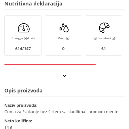
Nutritivna deklaracija
Energija (kJ/kcal)
Masti (g)
Ugljikohidrati (g)
614/147
0
61
Opis proizvoda
Naziv proizvoda:
Guma za žvakanje bez šećera sa sladilima i aromom mente.
Neto količina:
14 g