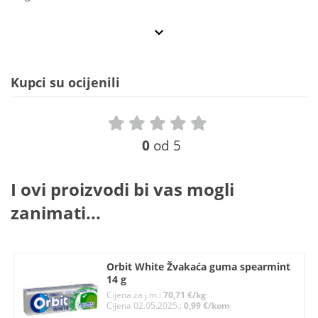
Kupci su ocijenili
0
od 5
I ovi proizvodi bi vas mogli
zanimati...
Orbit White Žvakaća guma spearmint
14 g
Cijena za j.m.:
70,71 €/kg
Cijena 02.05.2025.:
0,99 €/kom