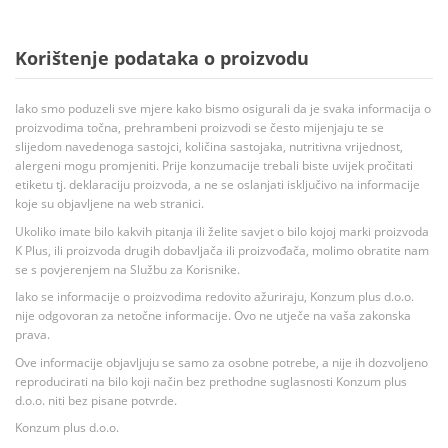
Korištenje podataka o proizvodu
Iako smo poduzeli sve mjere kako bismo osigurali da je svaka informacija o
proizvodima točna, prehrambeni proizvodi se često mijenjaju te se
slijedom navedenoga sastojci, količina sastojaka, nutritivna vrijednost,
alergeni mogu promjeniti. Prije konzumacije trebali biste uvijek pročitati
etiketu tj. deklaraciju proizvoda, a ne se oslanjati isključivo na informacije
koje su objavljene na web stranici.
Ukoliko imate bilo kakvih pitanja ili želite savjet o bilo kojoj marki proizvoda
K Plus, ili proizvoda drugih dobavljača ili proizvođača, molimo obratite nam
se s povjerenjem na Službu za Korisnike.
Iako se informacije o proizvodima redovito ažuriraju, Konzum plus d.o.o.
nije odgovoran za netočne informacije. Ovo ne utječe na vaša zakonska
prava.
Ove informacije objavljuju se samo za osobne potrebe, a nije ih dozvoljeno
reproducirati na bilo koji način bez prethodne suglasnosti Konzum plus
d.o.o. niti bez pisane potvrde.
Konzum plus d.o.o.