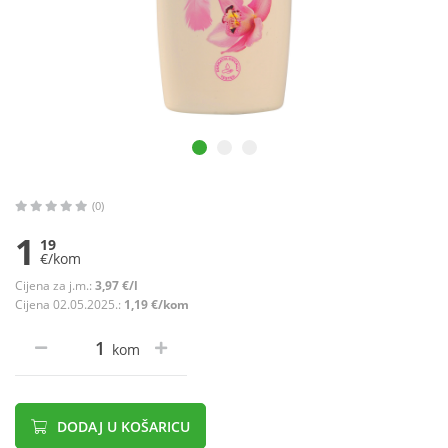
(0)
1
19
€/kom
Cijena za j.m.:
3,97 €/l
Cijena 02.05.2025.:
1,19 €/kom
kom
DODAJ U KOŠARICU