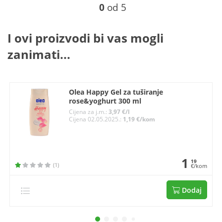
0
od 5
I ovi proizvodi bi vas mogli
zanimati...
Olea Happy Gel za tuširanje
rose&yoghurt 300 ml
Cijena za j.m.:
3,97 €/l
Cijena 02.05.2025.:
1,19 €/kom
1
19
(1)
€/kom
Dodaj