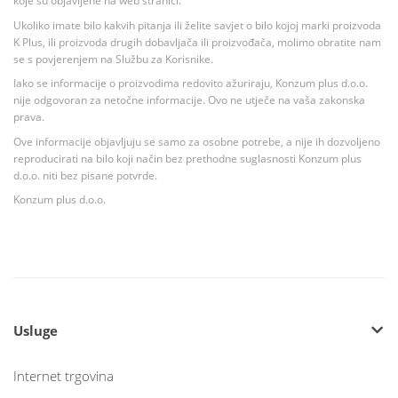
koje su objavljene na web stranici.
Ukoliko imate bilo kakvih pitanja ili želite savjet o bilo kojoj marki proizvoda
K Plus, ili proizvoda drugih dobavljača ili proizvođača, molimo obratite nam
se s povjerenjem na Službu za Korisnike.
Iako se informacije o proizvodima redovito ažuriraju, Konzum plus d.o.o.
nije odgovoran za netočne informacije. Ovo ne utječe na vaša zakonska
prava.
Ove informacije objavljuju se samo za osobne potrebe, a nije ih dozvoljeno
reproducirati na bilo koji način bez prethodne suglasnosti Konzum plus
d.o.o. niti bez pisane potvrde.
Konzum plus d.o.o.
Usluge
Internet trgovina