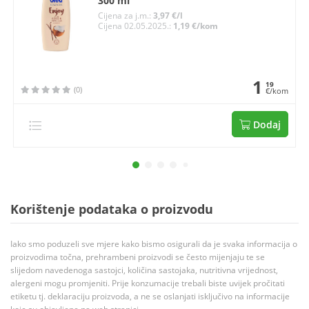
300 ml
Cijena za j.m.:
3,97 €/l
Cijena 02.05.2025.:
1,19 €/kom
1
19
(0)
€/kom
Dodaj
Korištenje podataka o proizvodu
Iako smo poduzeli sve mjere kako bismo osigurali da je svaka informacija o
proizvodima točna, prehrambeni proizvodi se često mijenjaju te se
slijedom navedenoga sastojci, količina sastojaka, nutritivna vrijednost,
alergeni mogu promjeniti. Prije konzumacije trebali biste uvijek pročitati
etiketu tj. deklaraciju proizvoda, a ne se oslanjati isključivo na informacije