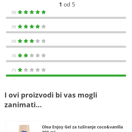
1
od 5
(0)
(0)
(0)
(0)
(1)
I ovi proizvodi bi vas mogli
zanimati...
Olea Enjoy Gel za tuširanje coco&vanilla