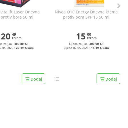
evitalift Laser Dnevna
Nivea Q10 Energy Dnevna krema
 protiv bora 50 ml
protiv bora SPF 15 50 ml
20
15
49
00
€/kom
€/kom
na za j.m.:
409,80 €/l
Cijena za j.m.:
300,00 €/l
02.05.2025.:
20,49 €/kom
Cijena 02.05.2025.:
18,19 €/kom
Dodaj
Dodaj