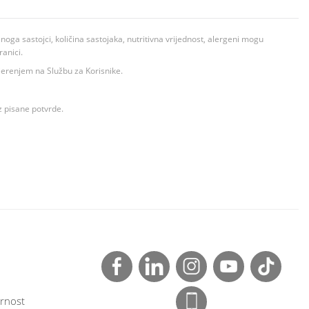
ga sastojci, količina sastojaka, nutritivna vrijednost, alergeni mogu
ranici.
ovjerenjem na Službu za Korisnike.
z pisane potvrde.
rnost