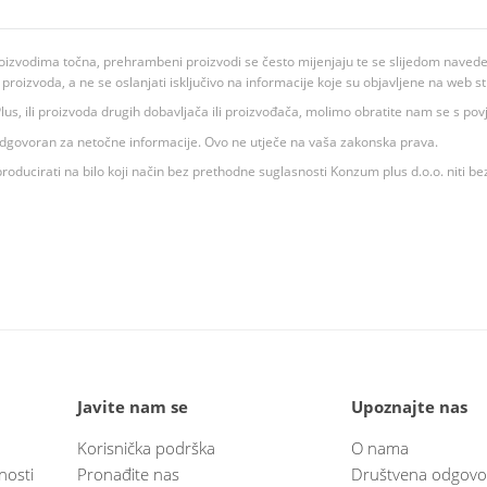
oizvodima točna, prehrambeni proizvodi se često mijenjaju te se slijedom navedeno
ju proizvoda, a ne se oslanjati isključivo na informacije koje su objavljene na web st
 K Plus, ili proizvoda drugih dobavljača ili proizvođača, molimo obratite nam se s p
 odgovoran za netočne informacije. Ovo ne utječe na vaša zakonska prava.
roducirati na bilo koji način bez prethodne suglasnosti Konzum plus d.o.o. niti be
Javite nam se
Upoznajte nas
Korisnička podrška
O nama
nosti
Pronađite nas
Društvena odgovo