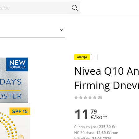
 Dnevna krema protiv bora 50 ml - Konzum
AKCIJA
!
Nivea Q10 An
Firming Dnev
(0)
11
79
€/kom
Cijena za j.m.:
235,80 €/l
NC 30 dana:
12,69 €/kom
Vrijedi do:
31.08.2026