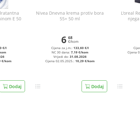
dratantna
Nivea Dnevna krema protiv bora
L'oreal R
minom E 50
55+ 50 ml
njega
6
68
€/kom
0 €/l
Cijena za j.m.:
133,60 €/l
Cije
/kom
NC 30 dana:
7,19 €/kom
Cijena 
026
Vrijedi do:
31.08.2026
9 €/kom
Cijena 02.05.2025.:
10,29 €/kom
Dodaj
Dodaj