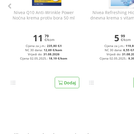
Nivea Q10 Anti-Wrinkle Power
Nivea Refreshing Hi
Noćna krema protiv bora 50 ml
dnevna krema s vita
ml
11
5
79
99
€/kom
€/kom
Cijena za j.m.:
235,80 €/l
Cijena za j.m.:
119,8
NC 30 dana:
12,69 €/kom
NC 30 dana:
6,55 €
Vrijedi do:
31.08.2026
Vrijedi do:
31.08.2
Cijena 02.05.2025.:
18,19 €/kom
Cijena 02.05.2025.:
9,3
Dodaj