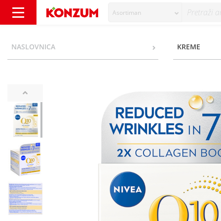
Asortiman
Nivea Q10 Anti-Wrinkle Power Extra Firming
NASLOVNICA
KREME