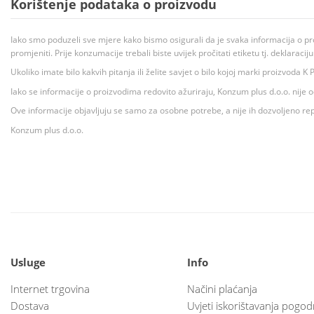
Korištenje podataka o proizvodu
Iako smo poduzeli sve mjere kako bismo osigurali da je svaka informacija o pr
promjeniti. Prije konzumacije trebali biste uvijek pročitati etiketu tj. deklaraci
Ukoliko imate bilo kakvih pitanja ili želite savjet o bilo kojoj marki proizvoda
Iako se informacije o proizvodima redovito ažuriraju, Konzum plus d.o.o. nije
Ove informacije objavljuju se samo za osobne potrebe, a nije ih dozvoljeno rep
Konzum plus d.o.o.
Usluge
Info
Internet trgovina
Načini plaćanja
Dostava
Uvjeti iskorištavanja pogod