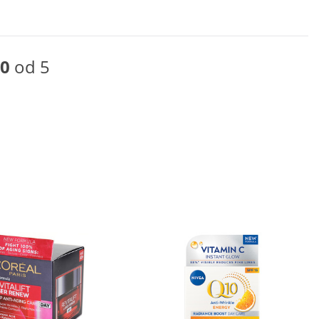
0
od 5