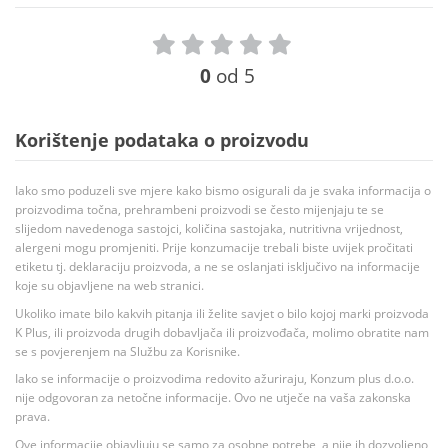
0
od 5
Korištenje podataka o proizvodu
Iako smo poduzeli sve mjere kako bismo osigurali da je svaka informacija o
proizvodima točna, prehrambeni proizvodi se često mijenjaju te se
slijedom navedenoga sastojci, količina sastojaka, nutritivna vrijednost,
alergeni mogu promjeniti. Prije konzumacije trebali biste uvijek pročitati
etiketu tj. deklaraciju proizvoda, a ne se oslanjati isključivo na informacije
koje su objavljene na web stranici.
Ukoliko imate bilo kakvih pitanja ili želite savjet o bilo kojoj marki proizvoda
K Plus, ili proizvoda drugih dobavljača ili proizvođača, molimo obratite nam
se s povjerenjem na Službu za Korisnike.
Iako se informacije o proizvodima redovito ažuriraju, Konzum plus d.o.o.
nije odgovoran za netočne informacije. Ovo ne utječe na vaša zakonska
prava.
Ove informacije objavljuju se samo za osobne potrebe, a nije ih dozvoljeno