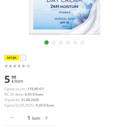
AKCIJA
!
(0)
5
99
€/kom
Cijena za j.m.:
119,80 €/l
NC 30 dana:
6,55 €/kom
Vrijedi do:
31.08.2026
Cijena 02.05.2025.:
9,39 €/kom
kom