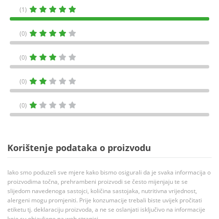
(1)
(0)
(0)
(0)
(0)
Korištenje podataka o proizvodu
Iako smo poduzeli sve mjere kako bismo osigurali da je svaka informacija o
proizvodima točna, prehrambeni proizvodi se često mijenjaju te se
slijedom navedenoga sastojci, količina sastojaka, nutritivna vrijednost,
alergeni mogu promjeniti. Prije konzumacije trebali biste uvijek pročitati
etiketu tj. deklaraciju proizvoda, a ne se oslanjati isključivo na informacije
koje su objavljene na web stranici.