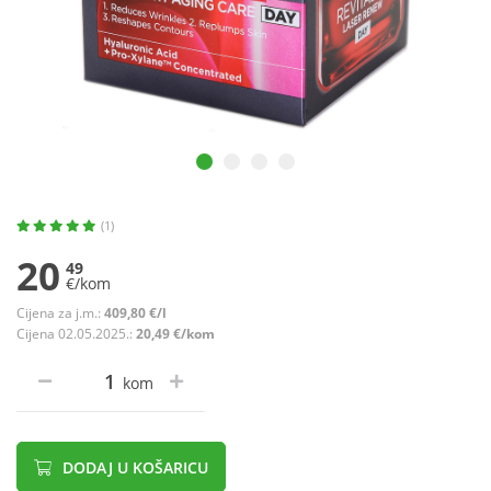
(1)
20
49
€/kom
Cijena za j.m.:
409,80 €/l
Cijena 02.05.2025.:
20,49 €/kom
kom
DODAJ U KOŠARICU