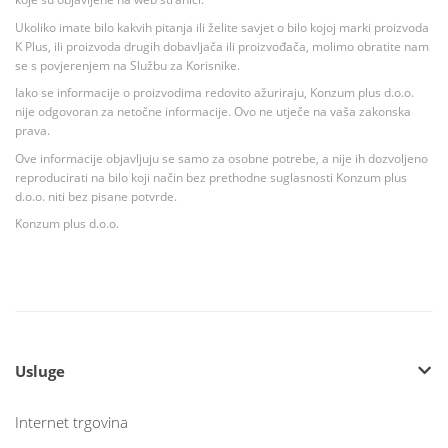
Ukoliko imate bilo kakvih pitanja ili želite savjet o bilo kojoj marki proizvoda
K Plus, ili proizvoda drugih dobavljača ili proizvođača, molimo obratite nam
se s povjerenjem na Službu za Korisnike.
Iako se informacije o proizvodima redovito ažuriraju, Konzum plus d.o.o.
nije odgovoran za netočne informacije. Ovo ne utječe na vaša zakonska
prava.
Ove informacije objavljuju se samo za osobne potrebe, a nije ih dozvoljeno
reproducirati na bilo koji način bez prethodne suglasnosti Konzum plus
d.o.o. niti bez pisane potvrde.
Konzum plus d.o.o.
Usluge
Internet trgovina