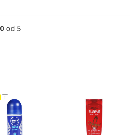
0
od 5
!