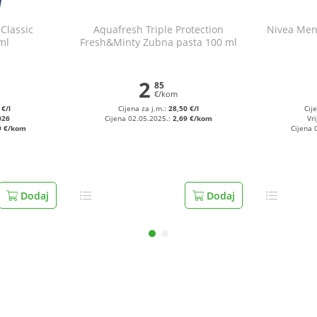
Classic
Aquafresh Triple Protection
Nivea Men 
ml
Fresh&Minty Zubna pasta 100 ml
2
85
€/kom
 €/l
Cijena za j.m.:
28,50 €/l
Cij
026
Cijena 02.05.2025.:
2,69 €/kom
Vri
9 €/kom
Cijena 
Dodaj
Dodaj