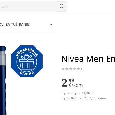
 Konzum
OVI ZA TUŠIRANJE
Nivea Men Ene
(0)
2
99
€/kom
Cijena za j.m.:
11,96 €/l
Cijena 02.05.2025.:
2,99 €/kom