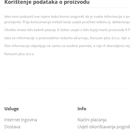
Korištenje podataka o proizvodu
Iako smo poduzeli sve mjere kako bismo osigurali da je svaka informacija o pr
promjeniti. Prije konzumacije trebali biste uvijek pročitati etiketu tj. deklaraci
Ukoliko imate bilo kakvih pitanja ili želite savjet o bilo kojoj marki proizvoda
Iako se informacije o proizvodima redovito ažuriraju, Konzum plus d.o.o. nije
Ove informacije objavljuju se samo za osobne potrebe, a nije ih dozvoljeno rep
Konzum plus d.o.o.
Usluge
Info
Internet trgovina
Načini plaćanja
Dostava
Uvjeti iskorištavanja pogod