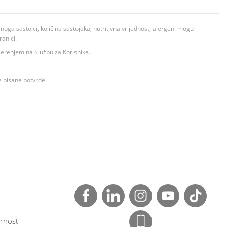
ga sastojci, količina sastojaka, nutritivna vrijednost, alergeni mogu
ranici.
ovjerenjem na Službu za Korisnike.
z pisane potvrde.
rnost