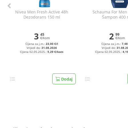
Nivea Men Fresh Active 48h
Schauma For Men 
Dezodorans 150 ml
Šampon 400 
3
2
45
99
€/kom
€/kom
Cijena za j.m.:
23,00 €/l
Cijena za j.m.:
7,48
Vrijedi do:
31.08.2026
Vrijedi do:
31.08.2
Cijena 02.05.2025.:
5,29 €/kom
Cijena 02.05.2025.:
4,1
Dodaj