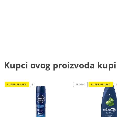
Kupci ovog proizvoda kupili
SUPER PRILIKA
!
PROMO
SUPER PRILIKA
!