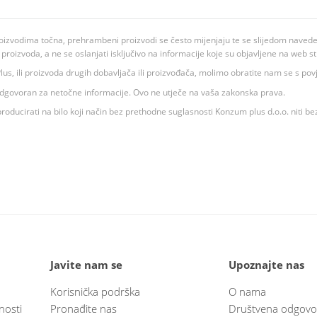
oizvodima točna, prehrambeni proizvodi se često mijenjaju te se slijedom navedeno
ju proizvoda, a ne se oslanjati isključivo na informacije koje su objavljene na web st
 K Plus, ili proizvoda drugih dobavljača ili proizvođača, molimo obratite nam se s p
 odgovoran za netočne informacije. Ovo ne utječe na vaša zakonska prava.
roducirati na bilo koji način bez prethodne suglasnosti Konzum plus d.o.o. niti be
Javite nam se
Upoznajte nas
Korisnička podrška
O nama
nosti
Pronađite nas
Društvena odgovo