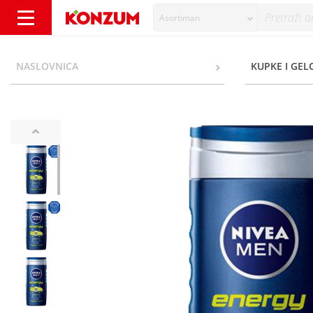
Asortiman
Nivea Men Energy Gel za tuširanje 250 ml -
NASLOVNICA
KUPKE I GEL