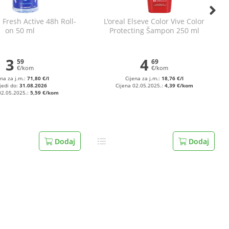
Fresh Active 48h Roll-
L'oreal Elseve Color Vive Color
on 50 ml
Protecting Šampon 250 ml
3
4
59
69
€/kom
€/kom
ena za j.m.:
71,80 €/l
Cijena za j.m.:
18,76 €/l
jedi do:
31.08.2026
Cijena 02.05.2025.:
4,39 €/kom
02.05.2025.:
5,59 €/kom
Dodaj
Dodaj