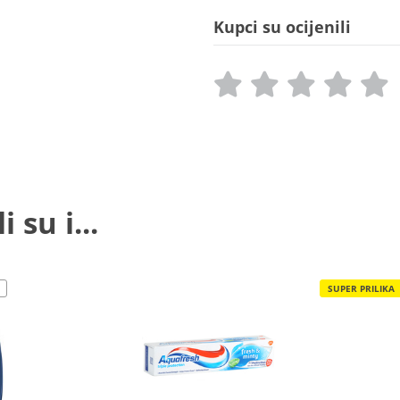
Kupci su ocijenili
 su i...
SUPER PRILIKA