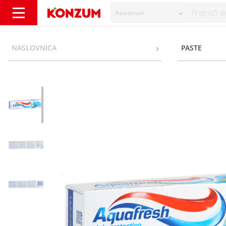
Asortiman
Aquafresh Triple Protection Fresh&Minty Zu
NASLOVNICA
PASTE