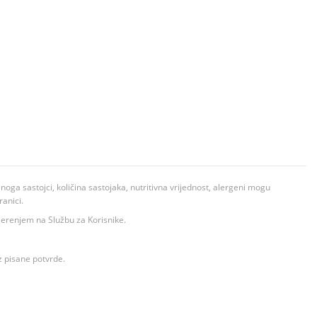
ga sastojci, količina sastojaka, nutritivna vrijednost, alergeni mogu
ranici.
ovjerenjem na Službu za Korisnike.
z pisane potvrde.