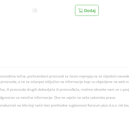
Dodaj
oizvodima točna, prehrambeni proizvodi se često mijenjaju te se slijedom navedeno
ju proizvoda, a ne se oslanjati isključivo na informacije koje su objavljene na web st
 K Plus, ili proizvoda drugih dobavljača ili proizvođača, molimo obratite nam se s p
 odgovoran za netočne informacije. Ovo ne utječe na vaša zakonska prava.
roducirati na bilo koji način bez prethodne suglasnosti Konzum plus d.o.o. niti be