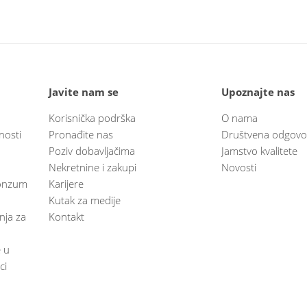
Javite nam se
Upoznajte nas
Korisnička podrška
O nama
nosti
Pronađite nas
Društvena odgovo
Poziv dobavljačima
Jamstvo kvalitete
Nekretnine i zakupi
Novosti
 Konzum
Karijere
Kutak za medije
anja za
Kontakt
e u
ci