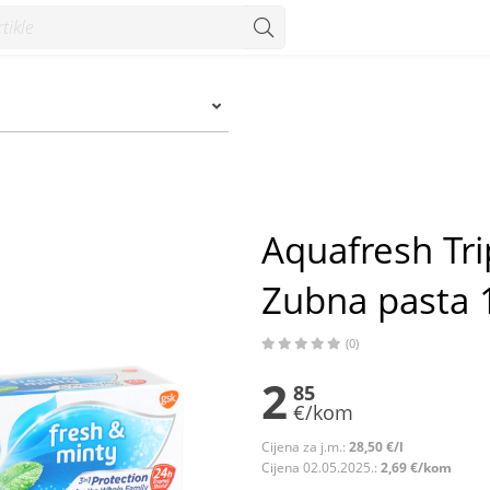
bna pasta 100 ml - Konzum
Aquafresh Tri
Zubna pasta 
(0)
2
85
€/kom
Cijena za j.m.:
28,50 €/l
Cijena 02.05.2025.:
2,69 €/kom