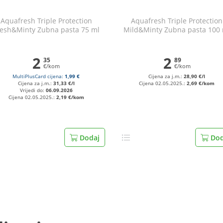
Aquafresh Triple Protection
Aquafresh Triple Protection
resh&Minty Zubna pasta 75 ml
Mild&Minty Zubna pasta 100
2
2
35
89
€/kom
€/kom
MultiPlusCard cijena:
1,99 €
Cijena za j.m.:
28,90 €/l
Cijena za j.m.:
31,33 €/l
Cijena 02.05.2025.:
2,69 €/kom
Vrijedi do:
06.09.2026
Cijena 02.05.2025.:
2,19 €/kom
Dodaj
Dod