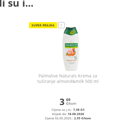
 su i...
SUPER PRILIKA
!
Palmolive Naturals Krema za
tuširanje almond&milk 500 ml
3
69
€/kom
Cijena za j.m.:
7,38 €/l
Vrijedi do:
18.08.2026
Cijena 02.05.2025.:
2,55 €/kom