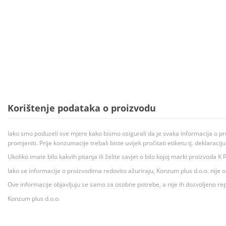
Korištenje podataka o proizvodu
Iako smo poduzeli sve mjere kako bismo osigurali da je svaka informacija o pr
promjeniti. Prije konzumacije trebali biste uvijek pročitati etiketu tj. deklaraci
Ukoliko imate bilo kakvih pitanja ili želite savjet o bilo kojoj marki proizvoda
Iako se informacije o proizvodima redovito ažuriraju, Konzum plus d.o.o. nije
Ove informacije objavljuju se samo za osobne potrebe, a nije ih dozvoljeno rep
Konzum plus d.o.o.