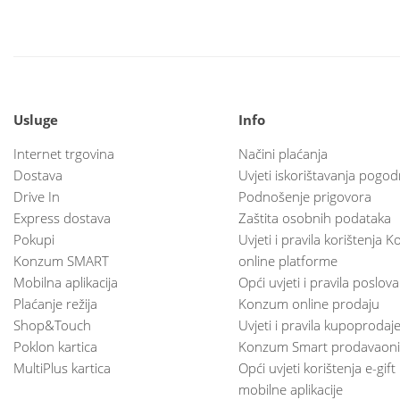
Usluge
Info
Internet trgovina
Načini plaćanja
Dostava
Uvjeti iskorištavanja pogod
Drive In
Podnošenje prigovora
Express dostava
Zaštita osobnih podataka
Pokupi
Uvjeti i pravila korištenja
Konzum SMART
online platforme
Mobilna aplikacija
Opći uvjeti i pravila poslov
Plaćanje režija
Konzum online prodaju
Shop&Touch
Uvjeti i pravila kupoprodaj
Poklon kartica
Konzum Smart prodavaoni
MultiPlus kartica
Opći uvjeti korištenja e-gift
mobilne aplikacije