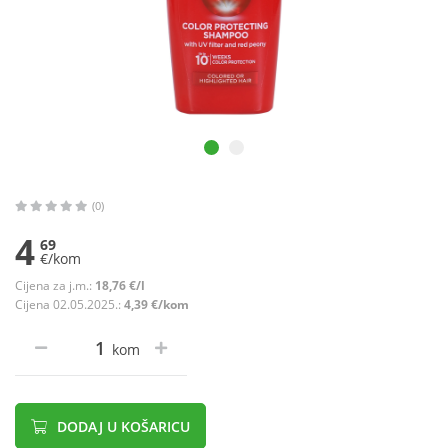
(0)
4
69
€/kom
Cijena za j.m.:
18,76 €/l
Cijena 02.05.2025.:
4,39 €/kom
kom
DODAJ U KOŠARICU