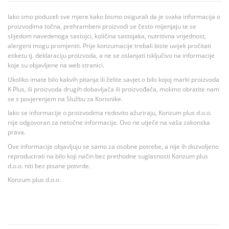
Iako smo poduzeli sve mjere kako bismo osigurali da je svaka informacija o
proizvodima točna, prehrambeni proizvodi se često mijenjaju te se
slijedom navedenoga sastojci, količina sastojaka, nutritivna vrijednost,
alergeni mogu promjeniti. Prije konzumacije trebali biste uvijek pročitati
etiketu tj. deklaraciju proizvoda, a ne se oslanjati isključivo na informacije
koje su objavljene na web stranici.
Ukoliko imate bilo kakvih pitanja ili želite savjet o bilo kojoj marki proizvoda
K Plus, ili proizvoda drugih dobavljača ili proizvođača, molimo obratite nam
se s povjerenjem na Službu za Korisnike.
Iako se informacije o proizvodima redovito ažuriraju, Konzum plus d.o.o.
nije odgovoran za netočne informacije. Ovo ne utječe na vaša zakonska
prava.
Ove informacije objavljuju se samo za osobne potrebe, a nije ih dozvoljeno
reproducirati na bilo koji način bez prethodne suglasnosti Konzum plus
d.o.o. niti bez pisane potvrde.
Konzum plus d.o.o.