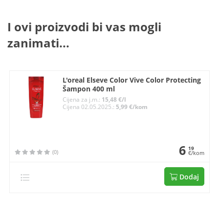
I ovi proizvodi bi vas mogli
zanimati...
L'oreal Elseve Color Vive Color Protecting
Šampon 400 ml
Cijena za j.m.:
15,48 €/l
Cijena 02.05.2025.:
5,99 €/kom
6
19
(0)
€/kom
Dodaj