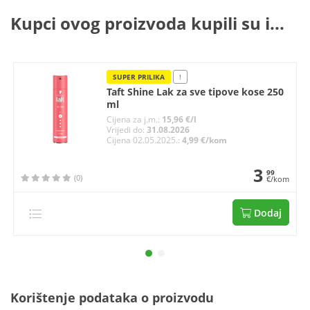
Kupci ovog proizvoda kupili su i...
SUPER PRILIKA
!
Taft Shine Lak za sve tipove kose 250
ml
Cijena za j.m.:
15,96 €/l
Vrijedi do:
31.08.2026
Cijena 02.05.2025.:
4,99 €/kom
3
99
(0)
€/kom
Dodaj
Korištenje podataka o proizvodu