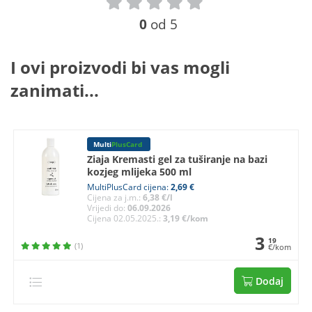
0
od 5
I ovi proizvodi bi vas mogli
zanimati...
Multi
PlusCard
Ziaja Kremasti gel za tuširanje na bazi
kozjeg mlijeka 500 ml
MultiPlusCard cijena:
2,69 €
Cijena za j.m.:
6,38 €/l
Vrijedi do:
06.09.2026
Cijena 02.05.2025.:
3,19 €/kom
3
19
(1)
€/kom
Dodaj