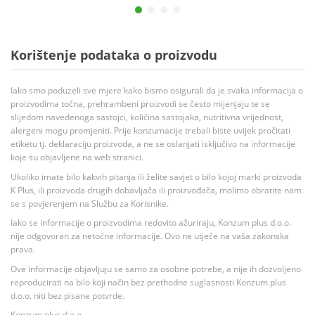
Korištenje podataka o proizvodu
Iako smo poduzeli sve mjere kako bismo osigurali da je svaka informacija o
proizvodima točna, prehrambeni proizvodi se često mijenjaju te se
slijedom navedenoga sastojci, količina sastojaka, nutritivna vrijednost,
alergeni mogu promjeniti. Prije konzumacije trebali biste uvijek pročitati
etiketu tj. deklaraciju proizvoda, a ne se oslanjati isključivo na informacije
koje su objavljene na web stranici.
Ukoliko imate bilo kakvih pitanja ili želite savjet o bilo kojoj marki proizvoda
K Plus, ili proizvoda drugih dobavljača ili proizvođača, molimo obratite nam
se s povjerenjem na Službu za Korisnike.
Iako se informacije o proizvodima redovito ažuriraju, Konzum plus d.o.o.
nije odgovoran za netočne informacije. Ovo ne utječe na vaša zakonska
prava.
Ove informacije objavljuju se samo za osobne potrebe, a nije ih dozvoljeno
reproducirati na bilo koji način bez prethodne suglasnosti Konzum plus
d.o.o. niti bez pisane potvrde.
Konzum plus d.o.o.