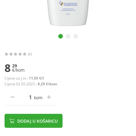
(0)
8
29
€/kom
Cijena za j.m.:
11,05 €/l
Cijena 02.05.2025.:
8,29 €/kom
kom
DODAJ U KOŠARICU