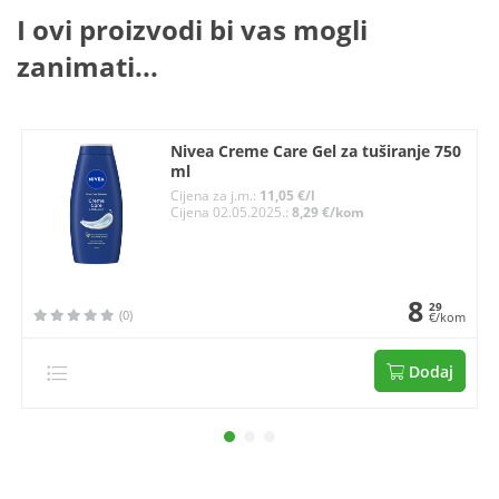
I ovi proizvodi bi vas mogli
zanimati...
Nivea Creme Care Gel za tuširanje 750
ml
Cijena za j.m.:
11,05 €/l
Cijena 02.05.2025.:
8,29 €/kom
8
29
(0)
€/kom
Dodaj