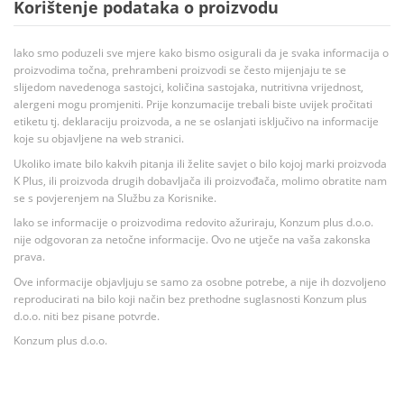
Korištenje podataka o proizvodu
Iako smo poduzeli sve mjere kako bismo osigurali da je svaka informacija o
proizvodima točna, prehrambeni proizvodi se često mijenjaju te se
slijedom navedenoga sastojci, količina sastojaka, nutritivna vrijednost,
alergeni mogu promjeniti. Prije konzumacije trebali biste uvijek pročitati
etiketu tj. deklaraciju proizvoda, a ne se oslanjati isključivo na informacije
koje su objavljene na web stranici.
Ukoliko imate bilo kakvih pitanja ili želite savjet o bilo kojoj marki proizvoda
K Plus, ili proizvoda drugih dobavljača ili proizvođača, molimo obratite nam
se s povjerenjem na Službu za Korisnike.
Iako se informacije o proizvodima redovito ažuriraju, Konzum plus d.o.o.
nije odgovoran za netočne informacije. Ovo ne utječe na vaša zakonska
prava.
Ove informacije objavljuju se samo za osobne potrebe, a nije ih dozvoljeno
reproducirati na bilo koji način bez prethodne suglasnosti Konzum plus
d.o.o. niti bez pisane potvrde.
Konzum plus d.o.o.