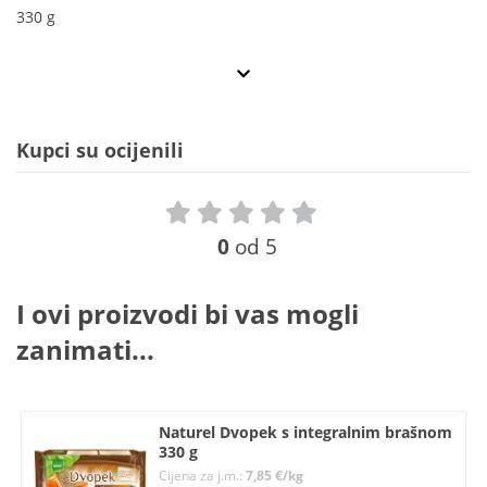
330 g
Kupci su ocijenili
0
od 5
I ovi proizvodi bi vas mogli
zanimati...
Naturel Dvopek s integralnim brašnom
330 g
Cijena za j.m.:
7,85 €/kg