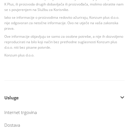
K Plus, ili proizvoda drugih dobavljača ili proizvođača, molimo obratite nam
se s povjerenjem na Službu za Korisnike.
Iako se informacije o proizvodima redovito ažuriraju, Konzum plus d.o.o.
nije odgovoran za netočne informacije. Ovo ne utječe na vaša zakonska
prava.
Ove informacije objavljuju se samo za osobne potrebe, a nije ih dozvoljeno
reproducirati na bilo koji način bez prethodne suglasnosti Konzum plus
d.o.o. niti bez pisane potvrde.
Konzum plus d.o.o.
Usluge
Internet trgovina
Dostava