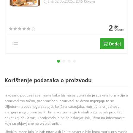
Cijena 02.05.2025.:
2,45 €/kom
2
59
(0)
€/kom
Dodaj
Korištenje podataka o proizvodu
Iako smo poduzeli sve mjere kako bismo osigurali da je svaka informacija o
proizvodima točna, prehrambeni proizvodi se često mijenjaju te se
slijedom navedenoga sastojci, količina sastojaka, nutritivna vrijednost,
alergeni mogu promjeniti. Prije konzumacije trebali biste uvijek pročitati
etiketu tj. deklaraciju proizvoda, a ne se oslanjati isključivo na informacije
koje su objavljene na web stranici.
Ukoliko imate bilo kakvih pitanja ili želite savjet o bilo kojoj marki proizvoda