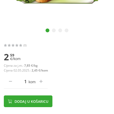
(0)
2
59
€/kom
Cijena za j.m.:
7,85 €/kg
Cijena 02.05.2025.:
2,45 €/kom
kom
DODAJ U KOŠARICU