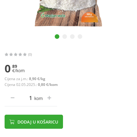
(0)
0
89
€/kom
Cijena za j.m.:
8,90 €/kg
Cijena 02.05.2025.:
0,80 €/kom
kom
DODAJ U KOŠARICU