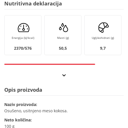
Nutritivna deklaracija
Energija (kJ/kcal)
Masti (g)
Ugljikohidrati (g)
2370/576
50,5
9,7
Opis proizvoda
Naziv proizvoda:
Osušeno, usitnjeno meso kokosa.
Neto količina:
100 g