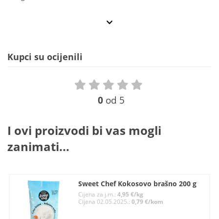
Kupci su ocijenili
0
od 5
I ovi proizvodi bi vas mogli
zanimati...
Sweet Chef Kokosovo brašno 200 g
Cijena za j.m.:
4,95 €/kg
Cijena 02.05.2025.:
0,79 €/kom