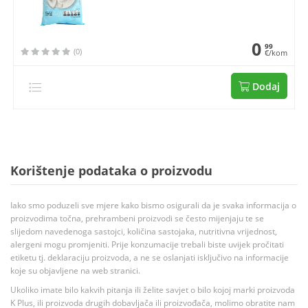
0
99
(0)
€/kom
Dodaj
Korištenje podataka o proizvodu
Iako smo poduzeli sve mjere kako bismo osigurali da je svaka informacija o
proizvodima točna, prehrambeni proizvodi se često mijenjaju te se
slijedom navedenoga sastojci, količina sastojaka, nutritivna vrijednost,
alergeni mogu promjeniti. Prije konzumacije trebali biste uvijek pročitati
etiketu tj. deklaraciju proizvoda, a ne se oslanjati isključivo na informacije
koje su objavljene na web stranici.
Ukoliko imate bilo kakvih pitanja ili želite savjet o bilo kojoj marki proizvoda
K Plus, ili proizvoda drugih dobavljača ili proizvođača, molimo obratite nam