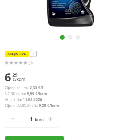
AKCIJA -37%
!
(0)
6
29
€/kom
Cijena za j.m.:
2,33 €/l
NC 30 dana:
9,99 €/kom
Vrijedi do:
11.08.2026
Cijena 02.05.2025.:
9,29 €/kom
kom