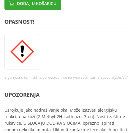
DODAJ U KOŠARICU
OPASNOST!
Sigurnosno tehnicki listovi dostupni su na web stranicama apsot.hzjz.hr/stl/
UPOZORENJA
Uzrojkuje jako nadraživanje oka. Može izazvati alergijsku
reakciju na koži (2-Methyl-2H-isothiazol-3-on). Nositi zaštitne
rukavice. U SLUČAJU DODIRA S OČIMA: oprezno ispirati
vodom nekoliko minuta. Ukloniti kontaktne leće ako ih nosite i