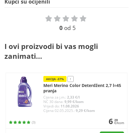
Kupci su ocijenili
0
od 5
I ovi proizvodi bi vas mogli
zanimati...
AKCIJA -37%
!
Meri Merino Color Deterdžent 2,7 l=45
pranja
Cijena za j.m.:
2,33 €/l
NC 30 dana:
9,99 €/kom
Vrijedi do:
11.08.2026
Cijena 02.05.2025.:
9,29 €/kom
6
29
(3)
€/kom