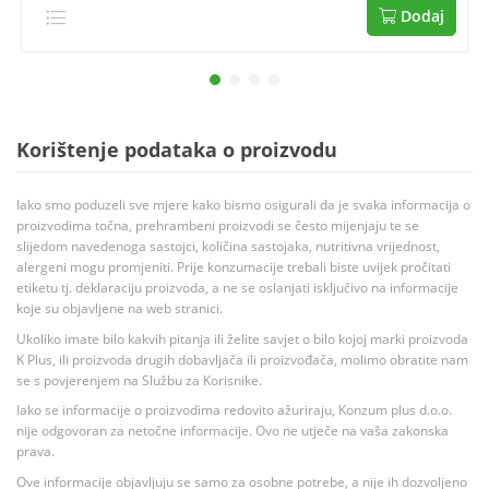
Dodaj
Korištenje podataka o proizvodu
Iako smo poduzeli sve mjere kako bismo osigurali da je svaka informacija o
proizvodima točna, prehrambeni proizvodi se često mijenjaju te se
slijedom navedenoga sastojci, količina sastojaka, nutritivna vrijednost,
alergeni mogu promjeniti. Prije konzumacije trebali biste uvijek pročitati
etiketu tj. deklaraciju proizvoda, a ne se oslanjati isključivo na informacije
koje su objavljene na web stranici.
Ukoliko imate bilo kakvih pitanja ili želite savjet o bilo kojoj marki proizvoda
K Plus, ili proizvoda drugih dobavljača ili proizvođača, molimo obratite nam
se s povjerenjem na Službu za Korisnike.
Iako se informacije o proizvodima redovito ažuriraju, Konzum plus d.o.o.
nije odgovoran za netočne informacije. Ovo ne utječe na vaša zakonska
prava.
Ove informacije objavljuju se samo za osobne potrebe, a nije ih dozvoljeno