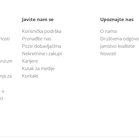
Javite nam se
Upoznajte nas
Korisnička podrška
O nama
nosti
Pronađite nas
Društvena odgovo
Poziv dobavljačima
Jamstvo kvalitete
Nekretnine i zakupi
Novosti
 Konzum
Karijere
Kutak za medije
anja za
Kontakt
e u
ci