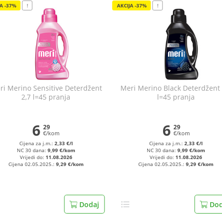
JA -37%
!
AKCIJA -37%
!
ri Merino Sensitive Deterdžent
Meri Merino Black Deterdžent 
2,7 l=45 pranja
l=45 pranja
6
6
29
29
€/kom
€/kom
Cijena za j.m.:
2,33 €/l
Cijena za j.m.:
2,33 €/l
NC 30 dana:
9,99 €/kom
NC 30 dana:
9,99 €/kom
Vrijedi do:
11.08.2026
Vrijedi do:
11.08.2026
Cijena 02.05.2025.:
9,29 €/kom
Cijena 02.05.2025.:
9,29 €/kom
Dodaj
Dod