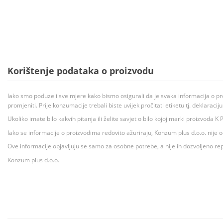
Korištenje podataka o proizvodu
Iako smo poduzeli sve mjere kako bismo osigurali da je svaka informacija o pr
promjeniti. Prije konzumacije trebali biste uvijek pročitati etiketu tj. deklaraci
Ukoliko imate bilo kakvih pitanja ili želite savjet o bilo kojoj marki proizvoda
Iako se informacije o proizvodima redovito ažuriraju, Konzum plus d.o.o. nije
Ove informacije objavljuju se samo za osobne potrebe, a nije ih dozvoljeno rep
Konzum plus d.o.o.