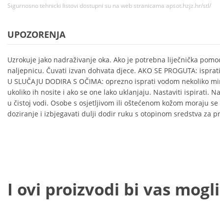
Sigurnosno tehnicki listovi dostupni su na web stranicama apsot.hzjz.hr/stl/
UPOZORENJA
Uzrokuje jako nadraživanje oka. Ako je potrebna liječnička pomoć
naljepnicu. Čuvati izvan dohvata djece. AKO SE PROGUTA: isprati 
U SLUČAJU DODIRA S OČIMA: oprezno isprati vodom nekoliko minu
ukoliko ih nosite i ako se one lako uklanjaju. Nastaviti ispirati. 
u čistoj vodi. Osobe s osjetljivom ili oštećenom kožom moraju se
doziranje i izbjegavati dulji dodir ruku s otopinom sredstva za p
I ovi proizvodi bi vas mogli