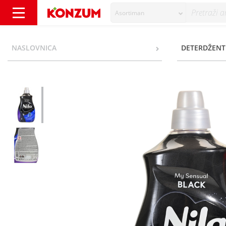
Asortiman
Nila My Sensual Deterdžent black 2,7 l=50 p
NASLOVNICA
DETERDŽENT