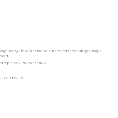
ga sastojci, količina sastojaka, nutritivna vrijednost, alergeni mogu
ranici.
ovjerenjem na Službu za Korisnike.
z pisane potvrde.