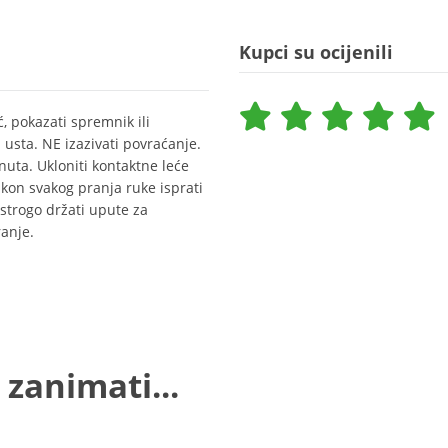
Kupci su ocijenili
, pokazati spremnik ili
usta. NE izazivati povraćanje.
ta. Ukloniti kontaktne leće
Nakon svakog pranja ruke isprati
 strogo držati upute za
ranje.
 zanimati...