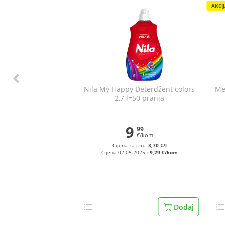
AKCI
Nila My Happy Deterdžent colors
Me
2,7 l=50 pranja
9
99
€/kom
Cijena za j.m.:
3,70 €/l
Cijena 02.05.2025.:
9,29 €/kom
Dodaj