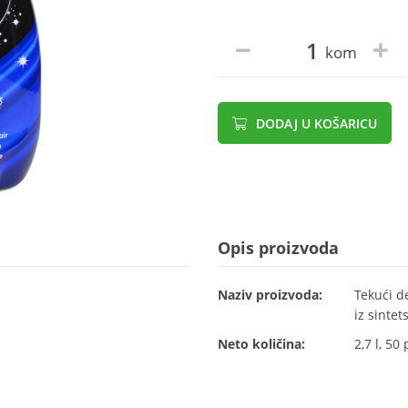
kom
DODAJ U KOŠARICU
Opis proizvoda
Naziv proizvoda:
Tekući d
iz sinte
Neto količina:
2,7 l, 50