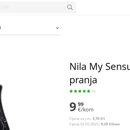
ranja - Konzum
I
Nila My Sensu
pranja
(1)
9
99
€/kom
Cijena za j.m.:
3,70 €/l
Cijena 02.05.2025.:
9,29 €/kom