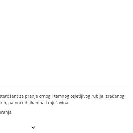
eterdžent za pranje crnog i tamnog osjetljivog rublja izrađenog
tskih, pamučnih tkanina i mješavina.
 pranja