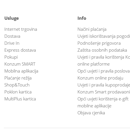
Usluge
Info
Internet trgovina
Načini plaćanja
Dostava
Uvjeti iskorištavanja pogod
Drive In
Podnošenje prigovora
Express dostava
Zaštita osobnih podataka
Pokupi
Uvjeti i pravila korištenja
Konzum SMART
online platforme
Mobilna aplikacija
Opći uvjeti i pravila poslov
Plaćanje režija
Konzum online prodaju
Shop&Touch
Uvjeti i pravila kupoprodaj
Poklon kartica
Konzum Smart prodavaoni
MultiPlus kartica
Opći uvjeti korištenja e-gift
mobilne aplikacije
Objava cjenika