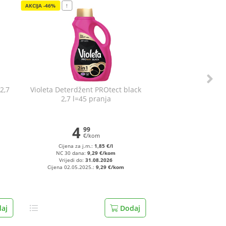
AKCIJA -46%
!
2,7
Violeta Deterdžent PROtect black
2,7 l=45 pranja
4
99
€/kom
Cijena za j.m.:
1,85 €/l
NC 30 dana:
9,29 €/kom
Vrijedi do:
31.08.2026
Cijena 02.05.2025.:
9,29 €/kom
aj
Dodaj