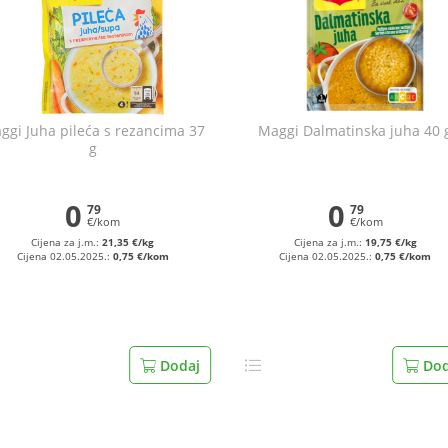
ggi Juha pileća s rezancima 37
Maggi Dalmatinska juha 40 
g
0
0
79
79
€/kom
€/kom
Cijena za j.m.:
21,35 €/kg
Cijena za j.m.:
19,75 €/kg
Cijena 02.05.2025.:
0,75 €/kom
Cijena 02.05.2025.:
0,75 €/kom
Dodaj
Dod