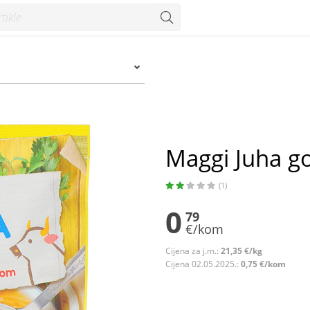
um
Maggi Juha g
(1)
0
79
€/kom
Cijena za j.m.:
21,35 €/kg
Cijena 02.05.2025.:
0,75 €/kom