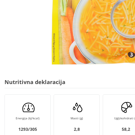
Nutritivna deklaracija
Energija (kJ/kcal)
Masti (g)
Ugljikohidrati (
1293/305
2,8
58,2