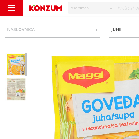
Asortiman
Maggi Goveđa juha s rezancima 37 g - Konz
NASLOVNICA
JUHE