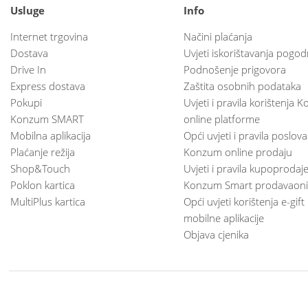
Usluge
Info
Internet trgovina
Načini plaćanja
Dostava
Uvjeti iskorištavanja pogod
Drive In
Podnošenje prigovora
Express dostava
Zaštita osobnih podataka
Pokupi
Uvjeti i pravila korištenja
Konzum SMART
online platforme
Mobilna aplikacija
Opći uvjeti i pravila poslov
Plaćanje režija
Konzum online prodaju
Shop&Touch
Uvjeti i pravila kupoprodaj
Poklon kartica
Konzum Smart prodavaoni
MultiPlus kartica
Opći uvjeti korištenja e-gift
mobilne aplikacije
Objava cjenika