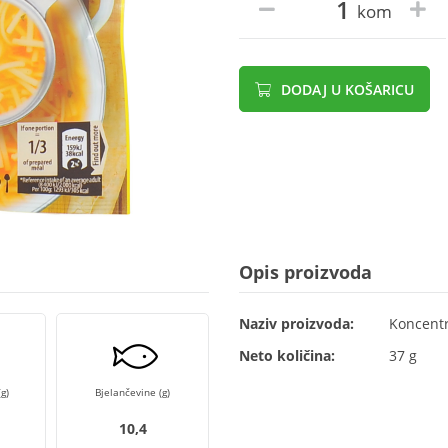
kom
DODAJ U KOŠARICU
Opis proizvoda
Naziv proizvoda:
Koncentr
Neto količina:
37 g
g)
Bjelančevine (g)
10,4