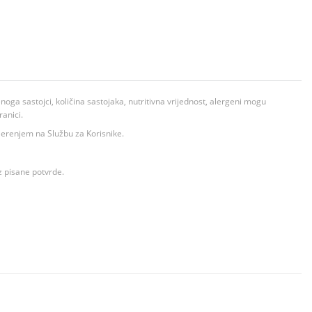
ga sastojci, količina sastojaka, nutritivna vrijednost, alergeni mogu
ranici.
ovjerenjem na Službu za Korisnike.
z pisane potvrde.