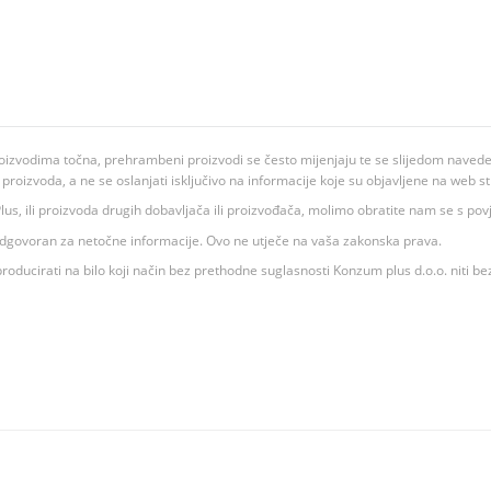
oizvodima točna, prehrambeni proizvodi se često mijenjaju te se slijedom navedeno
ju proizvoda, a ne se oslanjati isključivo na informacije koje su objavljene na web st
 K Plus, ili proizvoda drugih dobavljača ili proizvođača, molimo obratite nam se s p
 odgovoran za netočne informacije. Ovo ne utječe na vaša zakonska prava.
roducirati na bilo koji način bez prethodne suglasnosti Konzum plus d.o.o. niti be