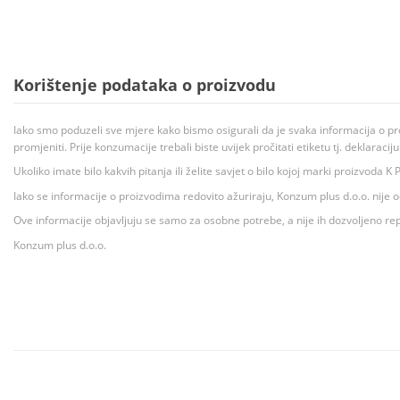
Korištenje podataka o proizvodu
Iako smo poduzeli sve mjere kako bismo osigurali da je svaka informacija o pr
promjeniti. Prije konzumacije trebali biste uvijek pročitati etiketu tj. deklaraci
Ukoliko imate bilo kakvih pitanja ili želite savjet o bilo kojoj marki proizvoda
Iako se informacije o proizvodima redovito ažuriraju, Konzum plus d.o.o. nije
Ove informacije objavljuju se samo za osobne potrebe, a nije ih dozvoljeno rep
Konzum plus d.o.o.