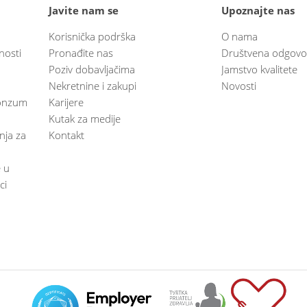
Javite nam se
Upoznajte nas
Korisnička podrška
O nama
nosti
Pronađite nas
Društvena odgovo
Poziv dobavljačima
Jamstvo kvalitete
Nekretnine i zakupi
Novosti
 Konzum
Karijere
Kutak za medije
anja za
Kontakt
e u
ci