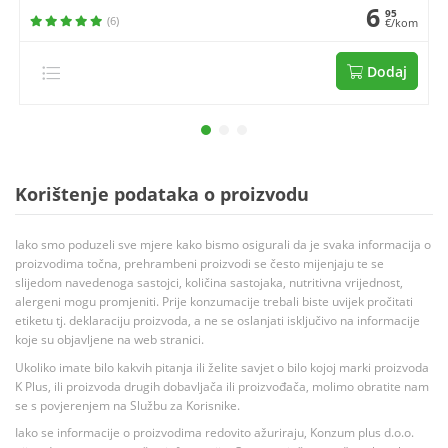
6
95
(6)
€/kom
Dodaj
Korištenje podataka o proizvodu
Iako smo poduzeli sve mjere kako bismo osigurali da je svaka informacija o
proizvodima točna, prehrambeni proizvodi se često mijenjaju te se
slijedom navedenoga sastojci, količina sastojaka, nutritivna vrijednost,
alergeni mogu promjeniti. Prije konzumacije trebali biste uvijek pročitati
etiketu tj. deklaraciju proizvoda, a ne se oslanjati isključivo na informacije
koje su objavljene na web stranici.
Ukoliko imate bilo kakvih pitanja ili želite savjet o bilo kojoj marki proizvoda
K Plus, ili proizvoda drugih dobavljača ili proizvođača, molimo obratite nam
se s povjerenjem na Službu za Korisnike.
Iako se informacije o proizvodima redovito ažuriraju, Konzum plus d.o.o.