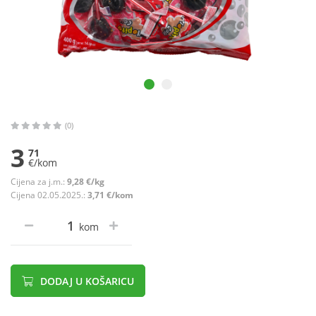
(0)
3
71
€/kom
Cijena za j.m.:
9,28 €/kg
Cijena 02.05.2025.:
3,71 €/kom
kom
DODAJ U KOŠARICU