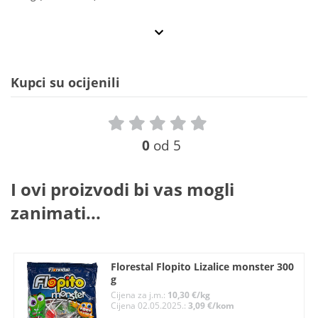
Kupci su ocijenili
0
od 5
I ovi proizvodi bi vas mogli
zanimati...
Florestal Flopito Lizalice monster 300
g
Cijena za j.m.:
10,30 €/kg
Cijena 02.05.2025.:
3,09 €/kom