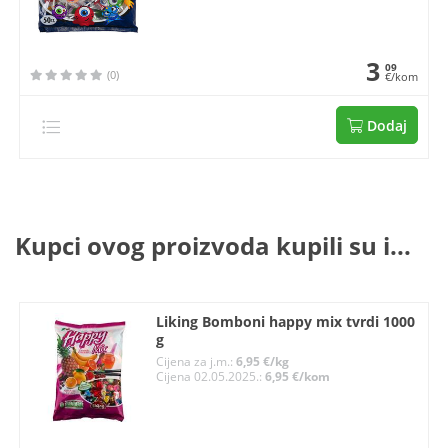
3
09
(0)
€/kom
Dodaj
Kupci ovog proizvoda kupili su i...
Liking Bomboni happy mix tvrdi 1000
g
Cijena za j.m.:
6,95 €/kg
Cijena 02.05.2025.:
6,95 €/kom