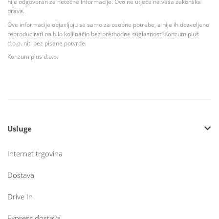
nije odgovoran za netočne informacije. Ovo ne utječe na vaša zakonska
prava.
Ove informacije objavljuju se samo za osobne potrebe, a nije ih dozvoljeno
reproducirati na bilo koji način bez prethodne suglasnosti Konzum plus
d.o.o. niti bez pisane potvrde.
Konzum plus d.o.o.
Usluge
Internet trgovina
Dostava
Drive In
Express dostava