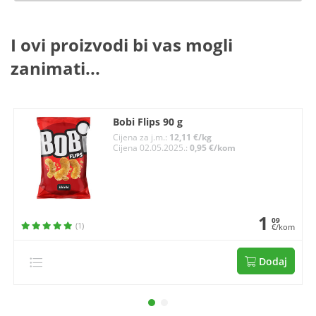
I ovi proizvodi bi vas mogli
zanimati...
Bobi Flips 90 g
Cijena za j.m.:
12,11 €/kg
Cijena 02.05.2025.:
0,95 €/kom
1
09
(1)
€/kom
Dodaj