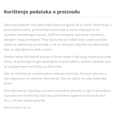
Korištenje podataka o proizvodu
Iako smo poduzeli sve mjere kako bismo osigurali da je svaka informacija o
proizvodima točna, prehrambeni proizvodi se često mijenjaju te se
slijedom navedenoga sastojci, količina sastojaka, nutritivna vrijednost,
alergeni mogu promjeniti. Prije konzumacije trebali biste uvijek pročitati
etiketu tj. deklaraciju proizvoda, a ne se oslanjati isključivo na informacije
koje su objavljene na web stranici.
Ukoliko imate bilo kakvih pitanja ili želite savjet o bilo kojoj marki proizvoda
K Plus, ili proizvoda drugih dobavljača ili proizvođača, molimo obratite nam
se s povjerenjem na Službu za Korisnike.
Iako se informacije o proizvodima redovito ažuriraju, Konzum plus d.o.o.
nije odgovoran za netočne informacije. Ovo ne utječe na vaša zakonska
prava.
Ove informacije objavljuju se samo za osobne potrebe, a nije ih dozvoljeno
reproducirati na bilo koji način bez prethodne suglasnosti Konzum plus
d.o.o. niti bez pisane potvrde.
Konzum plus d.o.o.