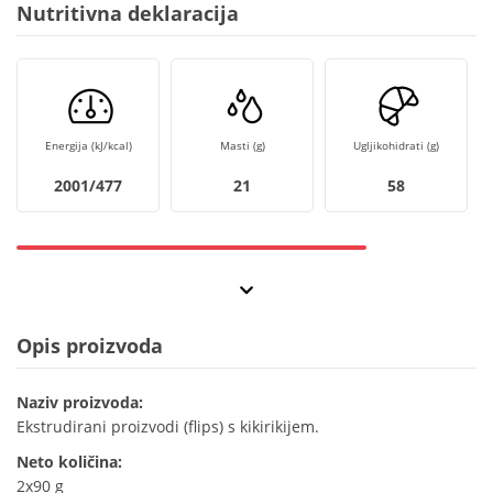
Nutritivna deklaracija
Energija (kJ/kcal)
Masti (g)
Ugljikohidrati (g)
2001/477
21
58
Opis proizvoda
Naziv proizvoda:
Ekstrudirani proizvodi (flips) s kikirikijem.
Neto količina:
2x90 g