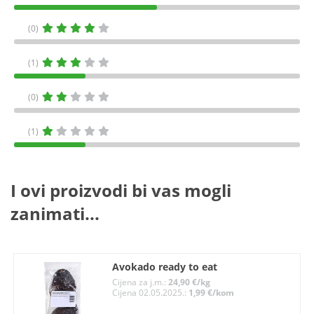
(0)
(1)
(0)
(1)
I ovi proizvodi bi vas mogli
zanimati...
Avokado ready to eat
Cijena za j.m.:
24,90 €/kg
Cijena 02.05.2025.:
1,99 €/kom