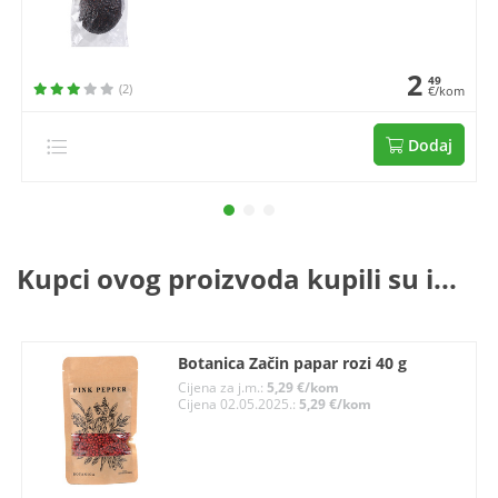
2
49
(2)
€/kom
Dodaj
Kupci ovog proizvoda kupili su i...
Botanica Začin papar rozi 40 g
Cijena za j.m.:
5,29 €/kom
Cijena 02.05.2025.:
5,29 €/kom