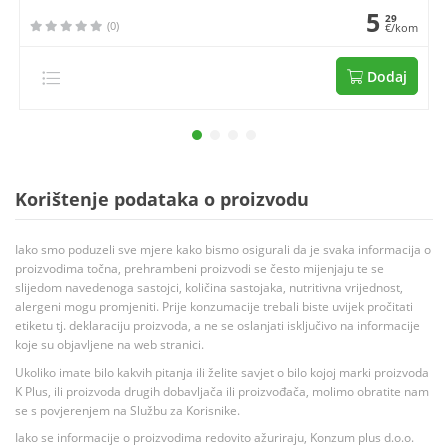
5
29
(0)
€/kom
Dodaj
Korištenje podataka o proizvodu
Iako smo poduzeli sve mjere kako bismo osigurali da je svaka informacija o
proizvodima točna, prehrambeni proizvodi se često mijenjaju te se
slijedom navedenoga sastojci, količina sastojaka, nutritivna vrijednost,
alergeni mogu promjeniti. Prije konzumacije trebali biste uvijek pročitati
etiketu tj. deklaraciju proizvoda, a ne se oslanjati isključivo na informacije
koje su objavljene na web stranici.
Ukoliko imate bilo kakvih pitanja ili želite savjet o bilo kojoj marki proizvoda
K Plus, ili proizvoda drugih dobavljača ili proizvođača, molimo obratite nam
se s povjerenjem na Službu za Korisnike.
Iako se informacije o proizvodima redovito ažuriraju, Konzum plus d.o.o.