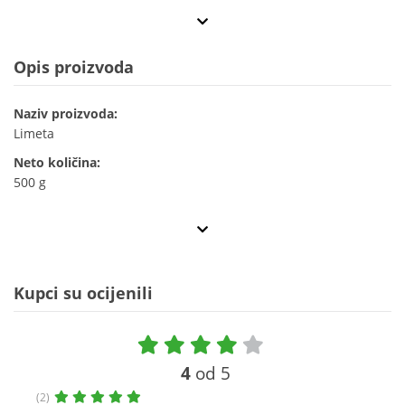
Opis proizvoda
Naziv proizvoda:
Limeta
Neto količina:
500 g
Kupci su ocijenili
4
od 5
(2)