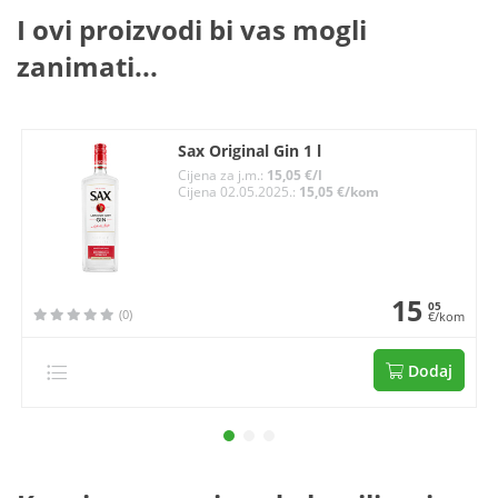
I ovi proizvodi bi vas mogli
zanimati...
Sax Original Gin 1 l
Cijena za j.m.:
15,05 €/l
Cijena 02.05.2025.:
15,05 €/kom
15
05
(0)
€/kom
Dodaj