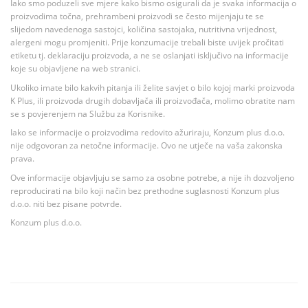
Iako smo poduzeli sve mjere kako bismo osigurali da je svaka informacija o
proizvodima točna, prehrambeni proizvodi se često mijenjaju te se
slijedom navedenoga sastojci, količina sastojaka, nutritivna vrijednost,
alergeni mogu promjeniti. Prije konzumacije trebali biste uvijek pročitati
etiketu tj. deklaraciju proizvoda, a ne se oslanjati isključivo na informacije
koje su objavljene na web stranici.
Ukoliko imate bilo kakvih pitanja ili želite savjet o bilo kojoj marki proizvoda
K Plus, ili proizvoda drugih dobavljača ili proizvođača, molimo obratite nam
se s povjerenjem na Službu za Korisnike.
Iako se informacije o proizvodima redovito ažuriraju, Konzum plus d.o.o.
nije odgovoran za netočne informacije. Ovo ne utječe na vaša zakonska
prava.
Ove informacije objavljuju se samo za osobne potrebe, a nije ih dozvoljeno
reproducirati na bilo koji način bez prethodne suglasnosti Konzum plus
d.o.o. niti bez pisane potvrde.
Konzum plus d.o.o.