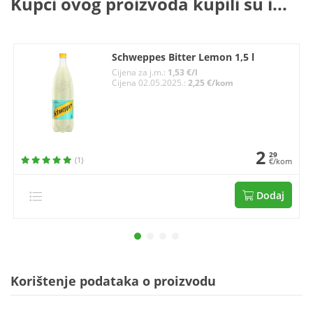
Kupci ovog proizvoda kupili su i...
Schweppes Bitter Lemon 1,5 l
Cijena za j.m.:
1,53 €/l
Cijena 02.05.2025.:
2,25 €/kom
2
29
(1)
€/kom
Dodaj
Korištenje podataka o proizvodu