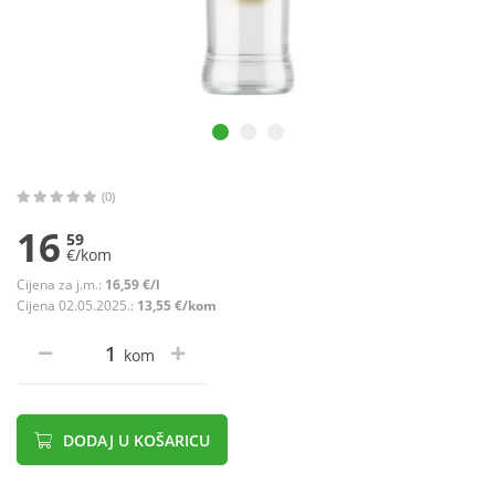
(0)
16
59
€/kom
Cijena za j.m.:
16,59 €/l
Cijena 02.05.2025.:
13,55 €/kom
kom
DODAJ U KOŠARICU