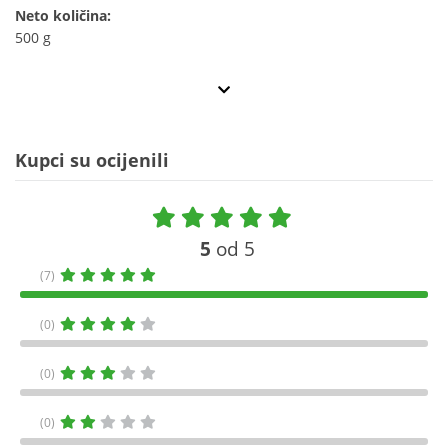
Neto količina:
500 g
Kupci su ocijenili
5
od 5
(7)
(0)
(0)
(0)