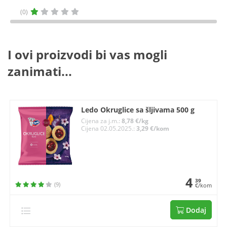
(0)
I ovi proizvodi bi vas mogli
zanimati...
Ledo Okruglice sa šljivama 500 g
Cijena za j.m.:
8,78 €/kg
Cijena 02.05.2025.:
3,29 €/kom
4
39
(9)
€/kom
Dodaj