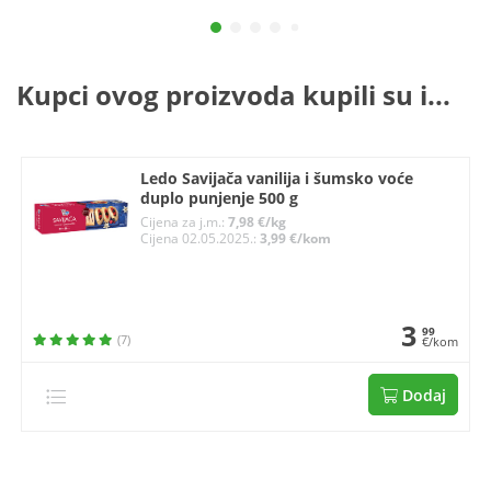
Kupci ovog proizvoda kupili su i...
Ledo Savijača vanilija i šumsko voće
duplo punjenje 500 g
Cijena za j.m.:
7,98 €/kg
Cijena 02.05.2025.:
3,99 €/kom
3
99
(7)
€/kom
Dodaj