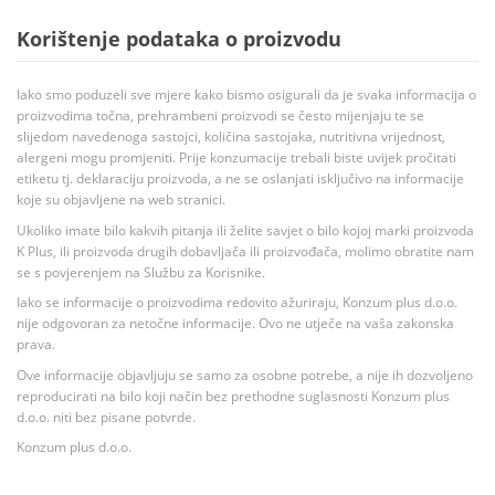
Korištenje podataka o proizvodu
Iako smo poduzeli sve mjere kako bismo osigurali da je svaka informacija o
proizvodima točna, prehrambeni proizvodi se često mijenjaju te se
slijedom navedenoga sastojci, količina sastojaka, nutritivna vrijednost,
alergeni mogu promjeniti. Prije konzumacije trebali biste uvijek pročitati
etiketu tj. deklaraciju proizvoda, a ne se oslanjati isključivo na informacije
koje su objavljene na web stranici.
Ukoliko imate bilo kakvih pitanja ili želite savjet o bilo kojoj marki proizvoda
K Plus, ili proizvoda drugih dobavljača ili proizvođača, molimo obratite nam
se s povjerenjem na Službu za Korisnike.
Iako se informacije o proizvodima redovito ažuriraju, Konzum plus d.o.o.
nije odgovoran za netočne informacije. Ovo ne utječe na vaša zakonska
prava.
Ove informacije objavljuju se samo za osobne potrebe, a nije ih dozvoljeno
reproducirati na bilo koji način bez prethodne suglasnosti Konzum plus
d.o.o. niti bez pisane potvrde.
Konzum plus d.o.o.