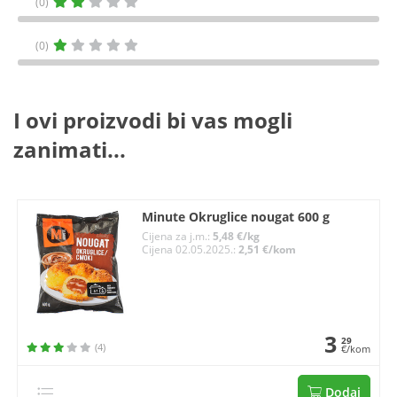
(0)
(0)
I ovi proizvodi bi vas mogli
zanimati...
Minute Okruglice nougat 600 g
Cijena za j.m.:
5,48 €/kg
Cijena 02.05.2025.:
2,51 €/kom
3
29
(4)
€/kom
Dodaj