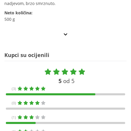
nadjevom, brzo smrznuto.
Neto količina:
500 g
Kupci su ocijenili
5
od 5
(3)
(0)
(1)