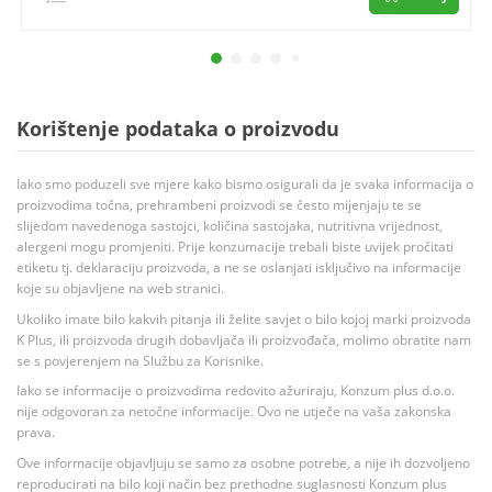
Korištenje podataka o proizvodu
Iako smo poduzeli sve mjere kako bismo osigurali da je svaka informacija o
proizvodima točna, prehrambeni proizvodi se često mijenjaju te se
slijedom navedenoga sastojci, količina sastojaka, nutritivna vrijednost,
alergeni mogu promjeniti. Prije konzumacije trebali biste uvijek pročitati
etiketu tj. deklaraciju proizvoda, a ne se oslanjati isključivo na informacije
koje su objavljene na web stranici.
Ukoliko imate bilo kakvih pitanja ili želite savjet o bilo kojoj marki proizvoda
K Plus, ili proizvoda drugih dobavljača ili proizvođača, molimo obratite nam
se s povjerenjem na Službu za Korisnike.
Iako se informacije o proizvodima redovito ažuriraju, Konzum plus d.o.o.
nije odgovoran za netočne informacije. Ovo ne utječe na vaša zakonska
prava.
Ove informacije objavljuju se samo za osobne potrebe, a nije ih dozvoljeno
reproducirati na bilo koji način bez prethodne suglasnosti Konzum plus