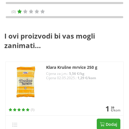
(0)
I ovi proizvodi bi vas mogli
zanimati...
Klara Krušne mrvice 250 g
Cijena za j.m.:
5,56 €/kg
Cijena 02.05.2025.:
1,29 €/kom
1
39
(1)
€/kom
Dodaj