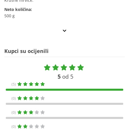
Krušne mrvice.
Neto količina:
500 g
Kupci su ocijenili
5
od 5
(5)
(0)
(0)
(0)