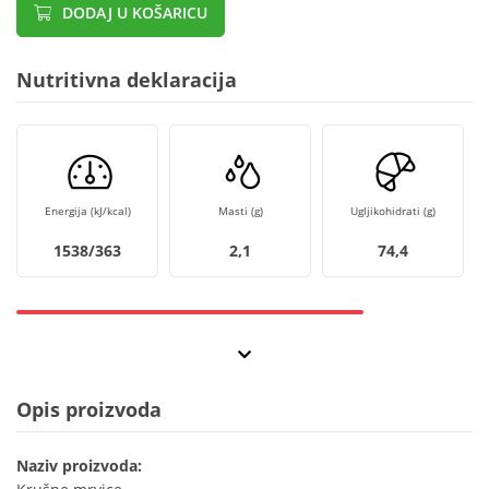
DODAJ U KOŠARICU
Nutritivna deklaracija
Energija (kJ/kcal)
Masti (g)
Ugljikohidrati (g)
1538/363
2,1
74,4
Opis proizvoda
Naziv proizvoda: