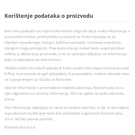
Korištenje podataka o proizvodu
Iako smo poduzeli sve mjere kako bismo osigurali da je svaka informacija o
proizvodima točna, prehrambeni proizvodi se često mijenjaju te se
slijedom navedenoga sastojci, količina sastojaka, nutritivna vrijednost,
alergeni mogu promjeniti. Prije konzumacije trebali biste uvijek pročitati
etiketu tj. deklaraciju proizvoda, a ne se oslanjati isključivo na informacije
koje su objavljene na web stranici.
Ukoliko imate bilo kakvih pitanja ili želite savjet o bilo kojoj marki proizvoda
K Plus, ili proizvoda drugih dobavljača ili proizvođača, molimo obratite nam
se s povjerenjem na Službu za Korisnike.
Iako se informacije o proizvodima redovito ažuriraju, Konzum plus d.o.o.
nije odgovoran za netočne informacije. Ovo ne utječe na vaša zakonska
prava.
Ove informacije objavljuju se samo za osobne potrebe, a nije ih dozvoljeno
reproducirati na bilo koji način bez prethodne suglasnosti Konzum plus
d.o.o. niti bez pisane potvrde.
Konzum plus d.o.o.