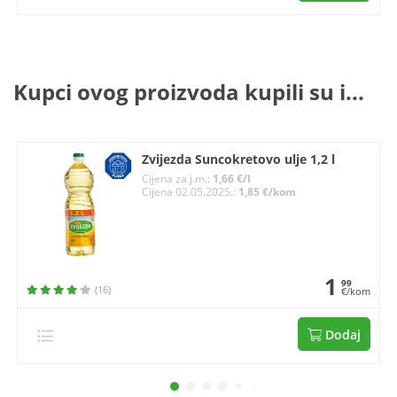
Kupci ovog proizvoda kupili su i...
Zvijezda Suncokretovo ulje 1,2 l
Cijena za j.m.:
1,66 €/l
Cijena 02.05.2025.:
1,85 €/kom
1
99
(16)
€/kom
Dodaj