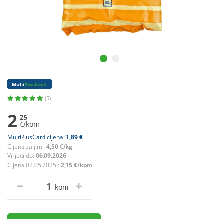
Multi
PlusCard
(5)
2
25
€/kom
MultiPlusCard cijena:
1,89 €
Cijena za j.m.:
4,50 €/kg
Vrijedi do:
06.09.2026
Cijena 02.05.2025.:
2,15 €/kom
kom