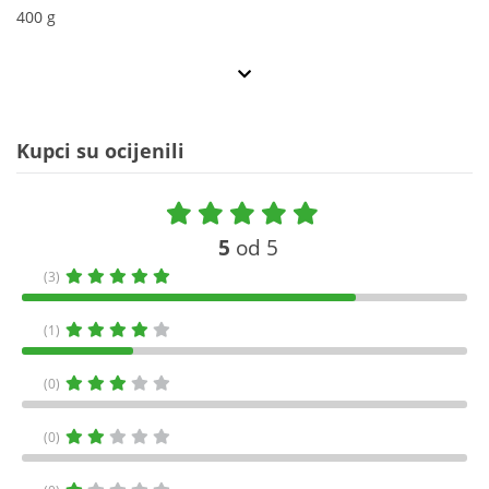
400 g
Kupci su ocijenili
5
od 5
(3)
(1)
(0)
(0)