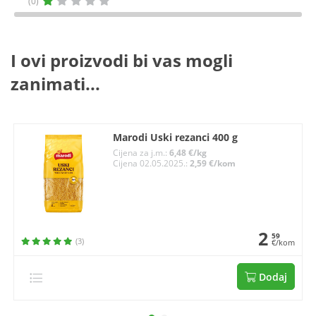
(0)
I ovi proizvodi bi vas mogli
zanimati...
Marodi Uski rezanci 400 g
Cijena za j.m.:
6,48 €/kg
Cijena 02.05.2025.:
2,59 €/kom
2
59
(3)
€/kom
Dodaj