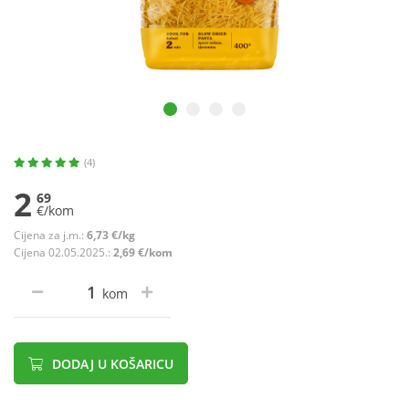
(4)
2
69
€/kom
Cijena za j.m.:
6,73 €/kg
Cijena 02.05.2025.:
2,69 €/kom
kom
DODAJ U KOŠARICU