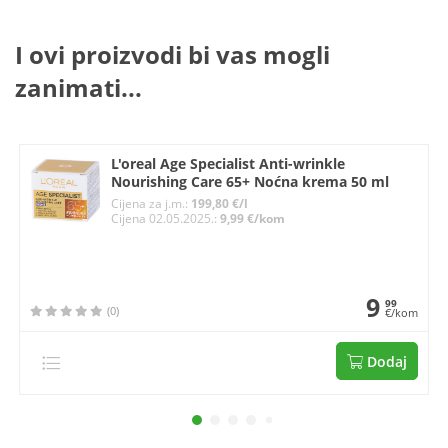
I ovi proizvodi bi vas mogli
zanimati...
L'oreal Age Specialist Anti-wrinkle
Nourishing Care 65+ Noćna krema 50 ml
Cijena za j.m.:
199,80 €/l
Cijena 02.05.2025.:
9,99 €/kom
9
99
(0)
€/kom
Dodaj