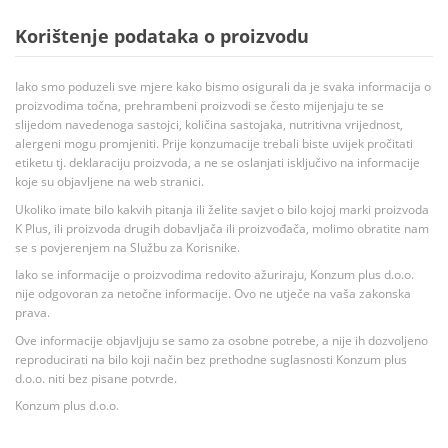
Korištenje podataka o proizvodu
Iako smo poduzeli sve mjere kako bismo osigurali da je svaka informacija o
proizvodima točna, prehrambeni proizvodi se često mijenjaju te se
slijedom navedenoga sastojci, količina sastojaka, nutritivna vrijednost,
alergeni mogu promjeniti. Prije konzumacije trebali biste uvijek pročitati
etiketu tj. deklaraciju proizvoda, a ne se oslanjati isključivo na informacije
koje su objavljene na web stranici.
Ukoliko imate bilo kakvih pitanja ili želite savjet o bilo kojoj marki proizvoda
K Plus, ili proizvoda drugih dobavljača ili proizvođača, molimo obratite nam
se s povjerenjem na Službu za Korisnike.
Iako se informacije o proizvodima redovito ažuriraju, Konzum plus d.o.o.
nije odgovoran za netočne informacije. Ovo ne utječe na vaša zakonska
prava.
Ove informacije objavljuju se samo za osobne potrebe, a nije ih dozvoljeno
reproducirati na bilo koji način bez prethodne suglasnosti Konzum plus
d.o.o. niti bez pisane potvrde.
Konzum plus d.o.o.