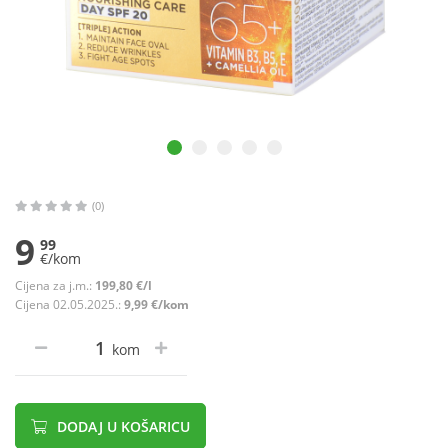
(0)
9
99
€/kom
Cijena za j.m.:
199,80 €/l
Cijena 02.05.2025.:
9,99 €/kom
kom
DODAJ U KOŠARICU