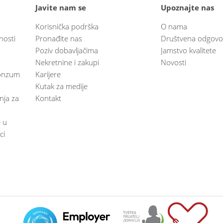
Javite nam se
Upoznajte nas
Korisnička podrška
O nama
nosti
Pronađite nas
Društvena odgovo
Poziv dobavljačima
Jamstvo kvalitete
Nekretnine i zakupi
Novosti
 Konzum
Karijere
Kutak za medije
anja za
Kontakt
e u
ci