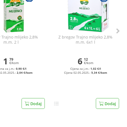
 Trajno mlijeko 2,8%
Z bregov Trajno mlijeko 2,8%
m.m. 2 l
m.m. 6x1 l
1
6
79
12
€/kom
€/kom
ena za j.m.:
0,90 €/l
Cijena za j.m.:
1,02 €/l
02.05.2025.:
2,04 €/kom
Cijena 02.05.2025.:
5,34 €/kom
Dodaj
Dodaj