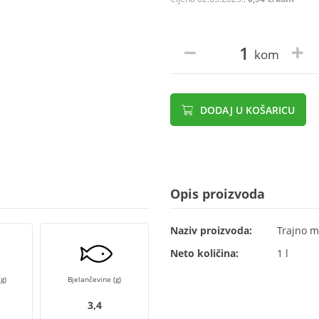
kom
DODAJ U KOŠARICU
Opis proizvoda
Naziv proizvoda:
Trajno m
Neto količina:
1 l
g)
Bjelančevine (g)
3,4