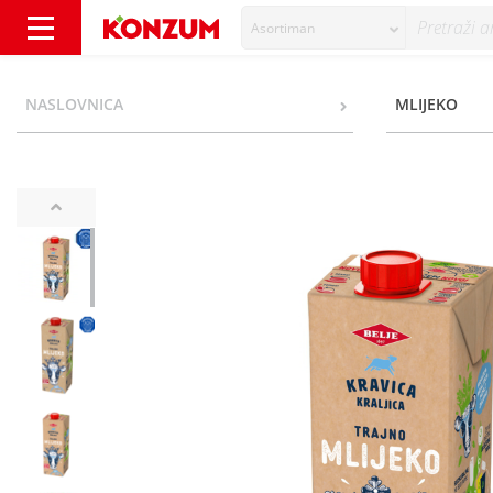
Asortiman
Belje Kravica Kraljica Trajno mlijeko 2,8% m.
NASLOVNICA
MLIJEKO