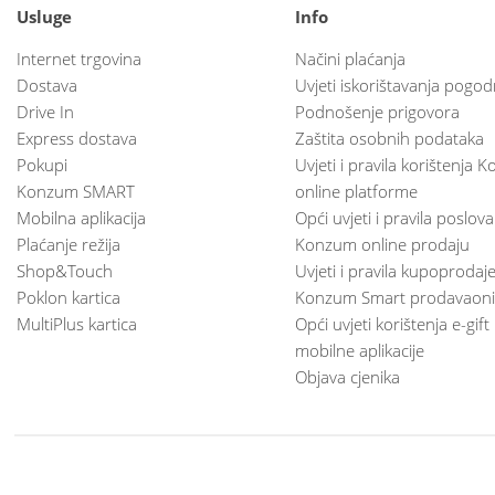
Usluge
Info
Internet trgovina
Načini plaćanja
Dostava
Uvjeti iskorištavanja pogod
Drive In
Podnošenje prigovora
Express dostava
Zaštita osobnih podataka
Pokupi
Uvjeti i pravila korištenja
Konzum SMART
online platforme
Mobilna aplikacija
Opći uvjeti i pravila poslov
Plaćanje režija
Konzum online prodaju
Shop&Touch
Uvjeti i pravila kupoprodaj
Poklon kartica
Konzum Smart prodavaoni
MultiPlus kartica
Opći uvjeti korištenja e-gift
mobilne aplikacije
Objava cjenika