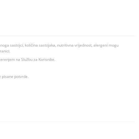
ga sastojci, količina sastojaka, nutritivna vrijednost, alergeni mogu
ranici.
ovjerenjem na Službu za Korisnike.
z pisane potvrde.