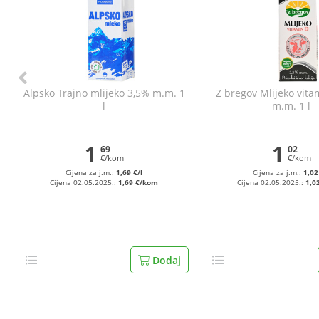
Alpsko Trajno mlijeko 3,5% m.m. 1
Z bregov Mlijeko vita
l
m.m. 1 l
1
1
69
02
€/kom
€/kom
Cijena za j.m.:
1,69 €/l
Cijena za j.m.:
1,02
Cijena 02.05.2025.:
1,69 €/kom
Cijena 02.05.2025.:
1,0
Dodaj