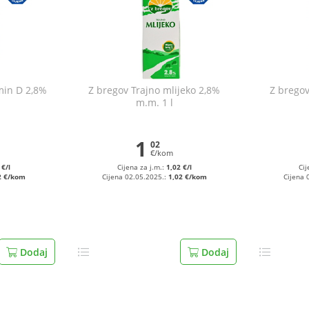
min D 2,8%
Z bregov Trajno mlijeko 2,8%
Z bregov
m.m. 1 l
1
02
€/kom
 €/l
Cijena za j.m.:
1,02 €/l
Cij
2 €/kom
Cijena 02.05.2025.:
1,02 €/kom
Cijena 
Dodaj
Dodaj