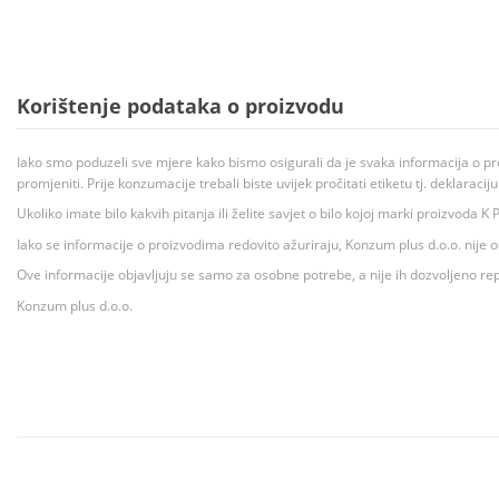
Korištenje podataka o proizvodu
Iako smo poduzeli sve mjere kako bismo osigurali da je svaka informacija o pr
promjeniti. Prije konzumacije trebali biste uvijek pročitati etiketu tj. deklaraci
Ukoliko imate bilo kakvih pitanja ili želite savjet o bilo kojoj marki proizvoda
Iako se informacije o proizvodima redovito ažuriraju, Konzum plus d.o.o. nije
Ove informacije objavljuju se samo za osobne potrebe, a nije ih dozvoljeno rep
Konzum plus d.o.o.