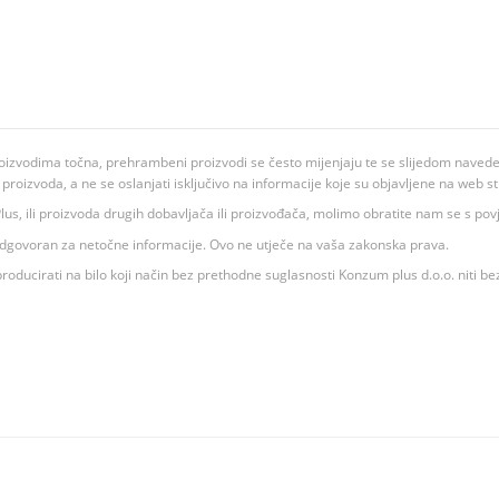
oizvodima točna, prehrambeni proizvodi se često mijenjaju te se slijedom navedeno
ju proizvoda, a ne se oslanjati isključivo na informacije koje su objavljene na web st
 K Plus, ili proizvoda drugih dobavljača ili proizvođača, molimo obratite nam se s p
 odgovoran za netočne informacije. Ovo ne utječe na vaša zakonska prava.
roducirati na bilo koji način bez prethodne suglasnosti Konzum plus d.o.o. niti be