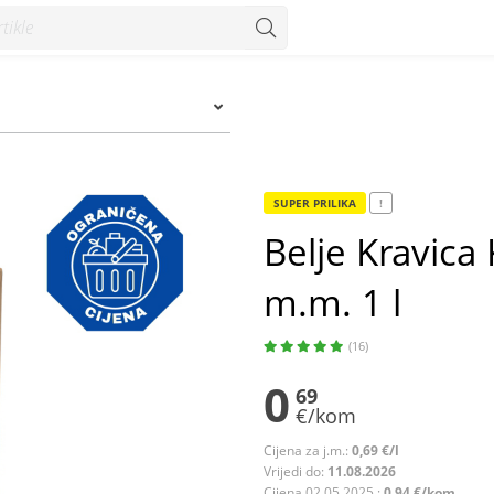
m. 1 l - Konzum
SUPER PRILIKA
!
Belje Kravica 
m.m. 1 l
(16)
0
69
€/kom
Cijena za j.m.:
0,69 €/l
Vrijedi do:
11.08.2026
Cijena 02.05.2025.:
0,94 €/kom