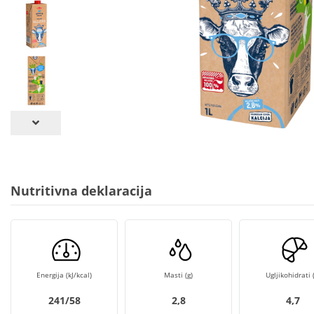
Nutritivna deklaracija
Energija (kJ/kcal)
Masti (g)
Ugljikohidrati (
241/58
2,8
4,7