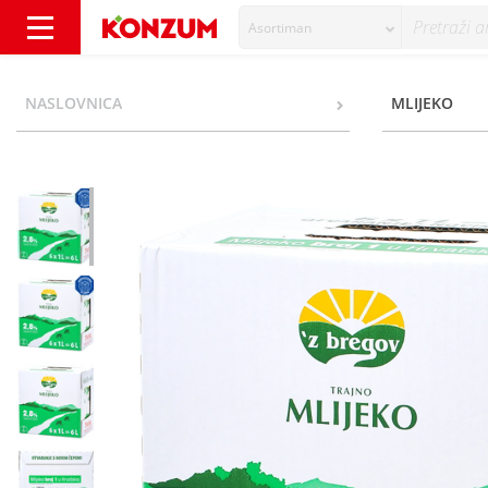
Asortiman
Z bregov Trajno mlijeko 2,8% m.m. 6x1 l - K
NASLOVNICA
MLIJEKO