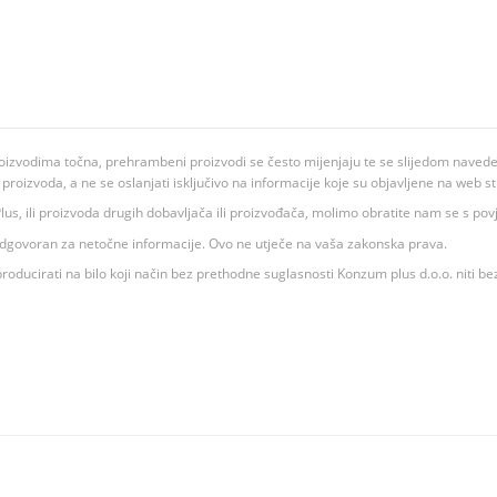
oizvodima točna, prehrambeni proizvodi se često mijenjaju te se slijedom navedeno
ju proizvoda, a ne se oslanjati isključivo na informacije koje su objavljene na web st
 K Plus, ili proizvoda drugih dobavljača ili proizvođača, molimo obratite nam se s p
 odgovoran za netočne informacije. Ovo ne utječe na vaša zakonska prava.
roducirati na bilo koji način bez prethodne suglasnosti Konzum plus d.o.o. niti be