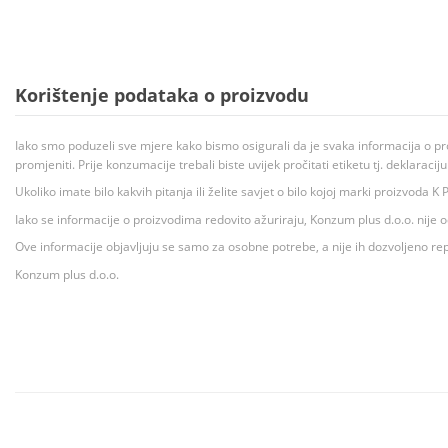
Korištenje podataka o proizvodu
Iako smo poduzeli sve mjere kako bismo osigurali da je svaka informacija o pr
promjeniti. Prije konzumacije trebali biste uvijek pročitati etiketu tj. deklaraci
Ukoliko imate bilo kakvih pitanja ili želite savjet o bilo kojoj marki proizvoda
Iako se informacije o proizvodima redovito ažuriraju, Konzum plus d.o.o. nije
Ove informacije objavljuju se samo za osobne potrebe, a nije ih dozvoljeno rep
Konzum plus d.o.o.