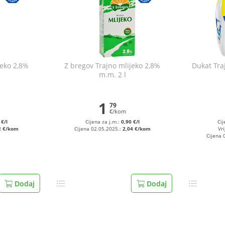
jeko 2,8%
Z bregov Trajno mlijeko 2,8%
Dukat Tra
m.m. 2 l
1
79
€/kom
 €/l
Cijena za j.m.:
0,90 €/l
Cij
2 €/kom
Cijena 02.05.2025.:
2,04 €/kom
Vri
Cijena 
Dodaj
Dodaj