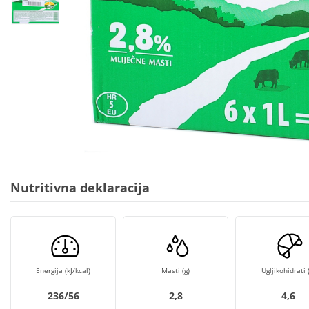
Nutritivna deklaracija
Energija (kJ/kcal)
Masti (g)
Ugljikohidrati (
236/56
2,8
4,6