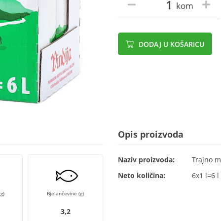
kom
DODAJ U KOŠARICU
Opis proizvoda
Naziv proizvoda:
Trajno m
Neto količina:
6x1 l=6 l
g)
Bjelančevine (g)
3,2