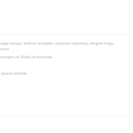
ga sastojci, količina sastojaka, nutritivna vrijednost, alergeni mogu
ranici.
ovjerenjem na Službu za Korisnike.
z pisane potvrde.