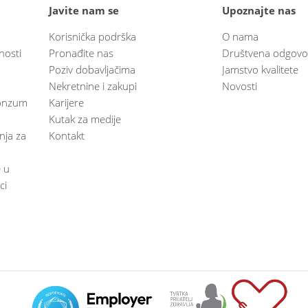
Javite nam se
Upoznajte nas
Korisnička podrška
O nama
nosti
Pronađite nas
Društvena odgovo
Poziv dobavljačima
Jamstvo kvalitete
Nekretnine i zakupi
Novosti
 Konzum
Karijere
Kutak za medije
anja za
Kontakt
e u
ci