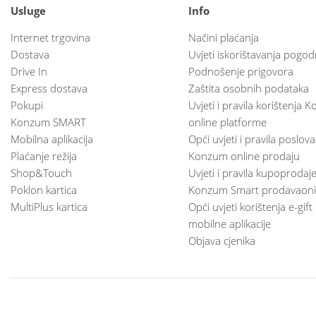
Usluge
Info
Internet trgovina
Načini plaćanja
Dostava
Uvjeti iskorištavanja pogod
Drive In
Podnošenje prigovora
Express dostava
Zaštita osobnih podataka
Pokupi
Uvjeti i pravila korištenja
Konzum SMART
online platforme
Mobilna aplikacija
Opći uvjeti i pravila poslov
Plaćanje režija
Konzum online prodaju
Shop&Touch
Uvjeti i pravila kupoprodaj
Poklon kartica
Konzum Smart prodavaoni
MultiPlus kartica
Opći uvjeti korištenja e-gift
mobilne aplikacije
Objava cjenika