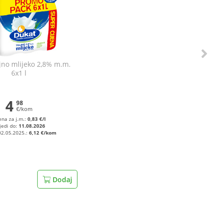
jno mlijeko 2,8% m.m.
6x1 l
4
98
€/kom
ena za j.m.:
0,83 €/l
jedi do:
11.08.2026
02.05.2025.:
6,12 €/kom
Dodaj