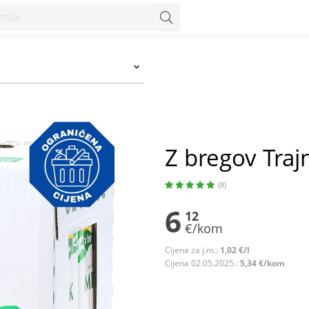
onzum
Z bregov Traj
(8)
6
12
€/kom
Cijena za j.m.:
1,02 €/l
Cijena 02.05.2025.:
5,34 €/kom