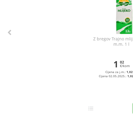
Z bregov Trajno mli
m.m. 1 l
1
02
€/kom
Cijena za j.m.:
1,02
Cijena 02.05.2025.:
1,0