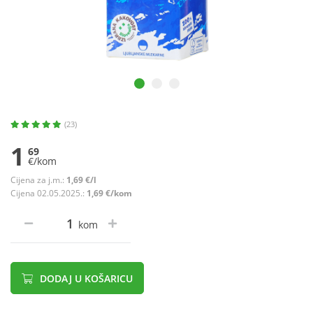
(23)
1
69
€/kom
Cijena za j.m.:
1,69 €/l
Cijena 02.05.2025.:
1,69 €/kom
kom
DODAJ U KOŠARICU