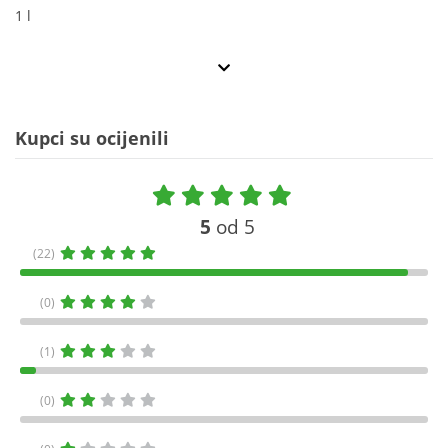
1 l
Kupci su ocijenili
5
od 5
(22)
(0)
(1)
(0)