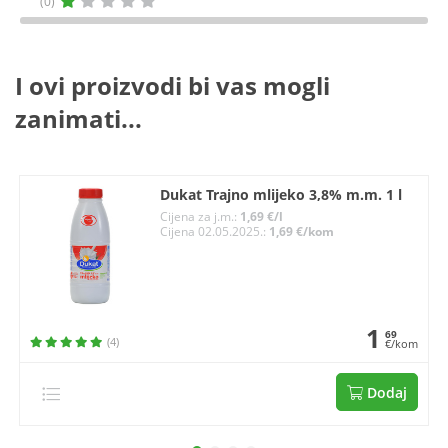
(0)
I ovi proizvodi bi vas mogli
zanimati...
Dukat Trajno mlijeko 3,8% m.m. 1 l
Cijena za j.m.:
1,69 €/l
Cijena 02.05.2025.:
1,69 €/kom
1
69
(4)
€/kom
Dodaj