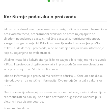
Korištenje podataka o proizvodu
Iako smo poduzeli sve mjere kako bismo osigurali da je svaka informacija o
proizvodima točna, prehrambeni proizvodi se često mijenjaju te se
slijedom navedenoga sastojci, količina sastojaka, nutritivna vrijednost,
alergeni mogu promjeniti. Prije konzumacije trebali biste uvijek pročitati
etiketu tj. deklaraciju proizvoda, a ne se oslanjati isključivo na informacije
koje su objavljene na web stranici.
Ukoliko imate bilo kakvih pitanja ili želite savjet o bilo kojoj marki proizvoda
K Plus, ili proizvoda drugih dobavljača ili proizvođača, molimo obratite nam
se s povjerenjem na Službu za Korisnike.
Iako se informacije o proizvodima redovito ažuriraju, Konzum plus d.o.o.
nije odgovoran za netočne informacije. Ovo ne utječe na vaša zakonska
prava.
Ove informacije objavljuju se samo za osobne potrebe, a nije ih dozvoljeno
reproducirati na bilo koji način bez prethodne suglasnosti Konzum plus
d.o.o. niti bez pisane potvrde.
Konzum plus d.o.o.