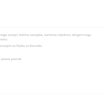
ga sastojci, količina sastojaka, nutritivna vrijednost, alergeni mogu
ranici.
ovjerenjem na Službu za Korisnike.
z pisane potvrde.