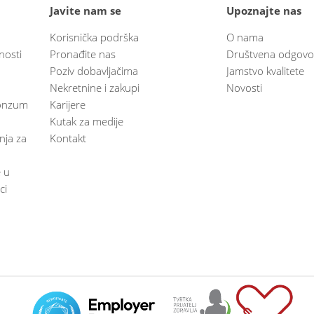
Javite nam se
Upoznajte nas
Korisnička podrška
O nama
nosti
Pronađite nas
Društvena odgovo
Poziv dobavljačima
Jamstvo kvalitete
Nekretnine i zakupi
Novosti
 Konzum
Karijere
Kutak za medije
anja za
Kontakt
e u
ci