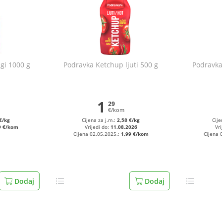
gi 1000 g
Podravka Ketchup ljuti 500 g
Podravka
1
29
€/kom
€/kg
Cijena za j.m.:
2,58 €/kg
Cije
9 €/kom
Vrijedi do:
11.08.2026
Vri
Cijena 02.05.2025.:
1,99 €/kom
Cijena 
Dodaj
Dodaj