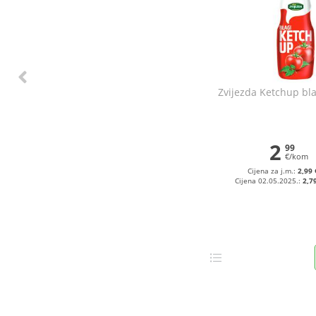
Zvijezda Ketchup bla
2
99
€/kom
Cijena za j.m.:
2,99 
Cijena 02.05.2025.:
2,7