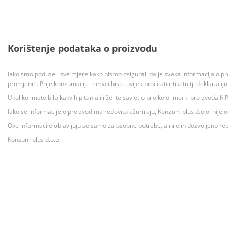
Korištenje podataka o proizvodu
Iako smo poduzeli sve mjere kako bismo osigurali da je svaka informacija o pr
promjeniti. Prije konzumacije trebali biste uvijek pročitati etiketu tj. deklaraci
Ukoliko imate bilo kakvih pitanja ili želite savjet o bilo kojoj marki proizvoda
Iako se informacije o proizvodima redovito ažuriraju, Konzum plus d.o.o. nije
Ove informacije objavljuju se samo za osobne potrebe, a nije ih dozvoljeno rep
Konzum plus d.o.o.