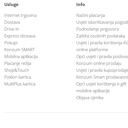
Usluge
Info
Internet trgovina
Načini plaćanja
Dostava
Uvjeti iskorištavanja pogod
Drive In
Podnošenje prigovora
Express dostava
Zaštita osobnih podataka
Pokupi
Uvjeti i pravila korištenja
Konzum SMART
online platforme
Mobilna aplikacija
Opći uvjeti i pravila poslov
Plaćanje režija
Konzum online prodaju
Shop&Touch
Uvjeti i pravila kupoprodaj
Poklon kartica
Konzum Smart prodavaoni
MultiPlus kartica
Opći uvjeti korištenja e-gift
mobilne aplikacije
Objava cjenika