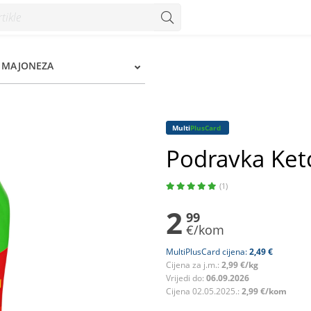
, MAJONEZA
Multi
PlusCard
Podravka Ket
(1)
2
99
€/kom
MultiPlusCard cijena:
2,49 €
Cijena za j.m.:
2,99 €/kg
Vrijedi do:
06.09.2026
Cijena 02.05.2025.:
2,99 €/kom