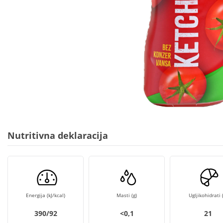
Nutritivna deklaracija
Energija (kJ/kcal)
Masti (g)
Ugljikohidrati (
390/92
<0,1
21