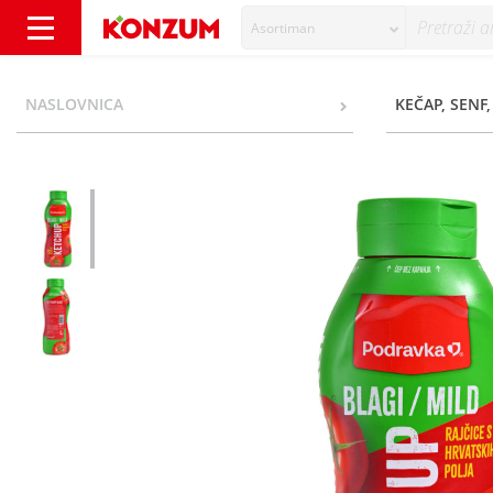
Asortiman
Podravka Ketchup blagi 1000 g - Konzum
NASLOVNICA
KEČAP, SENF