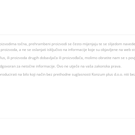
oizvodima točna, prehrambeni proizvodi se često mijenjaju te se slijedom navedeno
ju proizvoda, a ne se oslanjati isključivo na informacije koje su objavljene na web st
 K Plus, ili proizvoda drugih dobavljača ili proizvođača, molimo obratite nam se s p
 odgovoran za netočne informacije. Ovo ne utječe na vaša zakonska prava.
roducirati na bilo koji način bez prethodne suglasnosti Konzum plus d.o.o. niti be