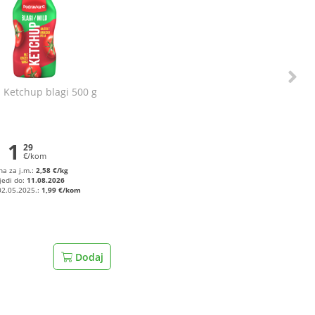
 Ketchup blagi 500 g
1
29
€/kom
na za j.m.:
2,58 €/kg
jedi do:
11.08.2026
02.05.2025.:
1,99 €/kom
Dodaj