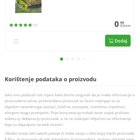
0
99
(1)
€/kom
Dodaj
Korištenje podataka o proizvodu
Iako smo poduzeli sve mjere kako bismo osigurali da je svaka informacija o
proizvodima točna, prehrambeni proizvodi se često mijenjaju te se
slijedom navedenoga sastojci, količina sastojaka, nutritivna vrijednost,
alergeni mogu promjeniti. Prije konzumacije trebali biste uvijek pročitati
etiketu tj. deklaraciju proizvoda, a ne se oslanjati isključivo na informacije
koje su objavljene na web stranici.
Ukoliko imate bilo kakvih pitanja ili želite savjet o bilo kojoj marki proizvoda
K Plus, ili proizvoda drugih dobavljača ili proizvođača, molimo obratite nam