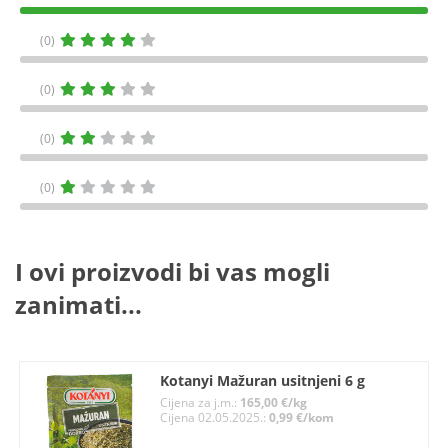
(0)
(0)
(0)
(0)
I ovi proizvodi bi vas mogli
zanimati...
Kotanyi Mažuran usitnjeni 6 g
Cijena za j.m.:
165,00 €/kg
Cijena 02.05.2025.:
0,99 €/kom