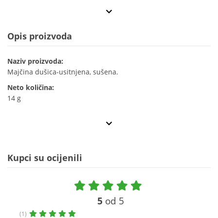
Opis proizvoda
Naziv proizvoda:
Majčina dušica-usitnjena, sušena.
Neto količina:
14 g
Kupci su ocijenili
5
od 5
(1)