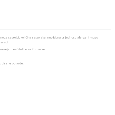
ga sastojci, količina sastojaka, nutritivna vrijednost, alergeni mogu
ranici.
ovjerenjem na Službu za Korisnike.
z pisane potvrde.