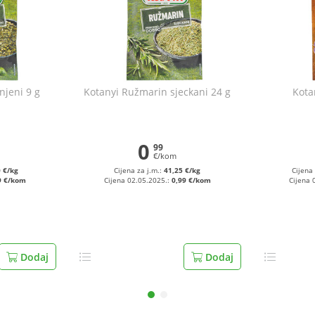
njeni 9 g
Kotanyi Ružmarin sjeckani 24 g
Kota
0
99
€/kom
 €/kg
Cijena za j.m.:
41,25 €/kg
Cijena 
9 €/kom
Cijena 02.05.2025.:
0,99 €/kom
Cijena 
Dodaj
Dodaj