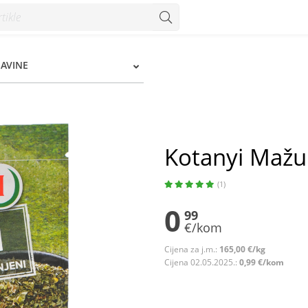
ŠAVINE
Kotanyi Mažur
(1)
0
99
€/kom
Cijena za j.m.:
165,00 €/kg
Cijena 02.05.2025.:
0,99 €/kom