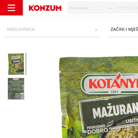
Asortiman
Kotanyi Mažuran usitnjeni 6 g - Konzum
NASLOVNICA
ZAČINI I MJE