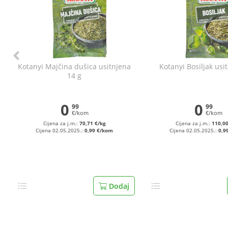
Kotanyi Majčina dušica usitnjena
Kotanyi Bosiljak usit
14 g
0
0
99
99
€/kom
€/kom
Cijena za j.m.:
70,71 €/kg
Cijena za j.m.:
110,00
Cijena 02.05.2025.:
0,99 €/kom
Cijena 02.05.2025.:
0,9
Dodaj