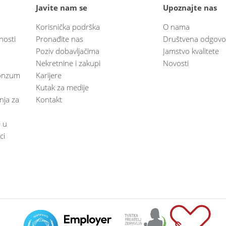
Javite nam se
Upoznajte nas
Korisnička podrška
O nama
nosti
Pronađite nas
Društvena odgovo
Poziv dobavljačima
Jamstvo kvalitete
Nekretnine i zakupi
Novosti
 Konzum
Karijere
Kutak za medije
anja za
Kontakt
e u
ci