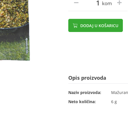
kom
DODAJ U KOŠARICU
Opis proizvoda
Naziv proizvoda:
Mažuran 
Neto količina:
6 g