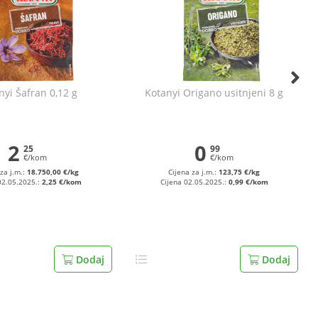
nyi Šafran 0,12 g
Kotanyi Origano usitnjeni 8 g
2
0
25
99
€/kom
€/kom
za j.m.:
18.750,00 €/kg
Cijena za j.m.:
123,75 €/kg
02.05.2025.:
2,25 €/kom
Cijena 02.05.2025.:
0,99 €/kom
Dodaj
Dodaj