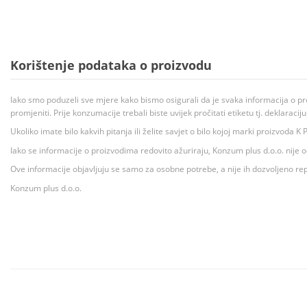
Korištenje podataka o proizvodu
Iako smo poduzeli sve mjere kako bismo osigurali da je svaka informacija o pr
promjeniti. Prije konzumacije trebali biste uvijek pročitati etiketu tj. deklaraci
Ukoliko imate bilo kakvih pitanja ili želite savjet o bilo kojoj marki proizvoda
Iako se informacije o proizvodima redovito ažuriraju, Konzum plus d.o.o. nije
Ove informacije objavljuju se samo za osobne potrebe, a nije ih dozvoljeno rep
Konzum plus d.o.o.