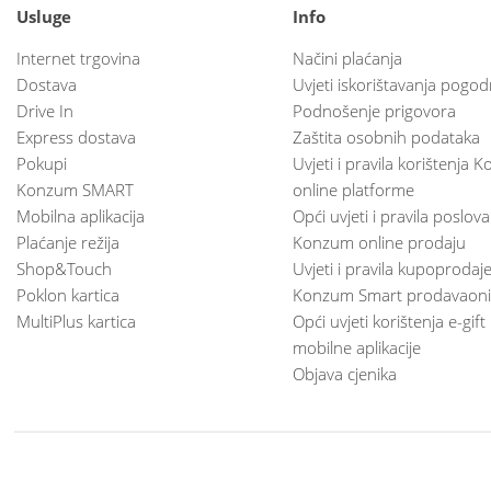
Usluge
Info
Internet trgovina
Načini plaćanja
Dostava
Uvjeti iskorištavanja pogod
Drive In
Podnošenje prigovora
Express dostava
Zaštita osobnih podataka
Pokupi
Uvjeti i pravila korištenja
Konzum SMART
online platforme
Mobilna aplikacija
Opći uvjeti i pravila poslov
Plaćanje režija
Konzum online prodaju
Shop&Touch
Uvjeti i pravila kupoprodaj
Poklon kartica
Konzum Smart prodavaoni
MultiPlus kartica
Opći uvjeti korištenja e-gift
mobilne aplikacije
Objava cjenika