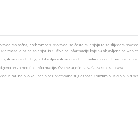
oizvodima točna, prehrambeni proizvodi se često mijenjaju te se slijedom navedeno
ju proizvoda, a ne se oslanjati isključivo na informacije koje su objavljene na web st
 K Plus, ili proizvoda drugih dobavljača ili proizvođača, molimo obratite nam se s p
 odgovoran za netočne informacije. Ovo ne utječe na vaša zakonska prava.
roducirati na bilo koji način bez prethodne suglasnosti Konzum plus d.o.o. niti be