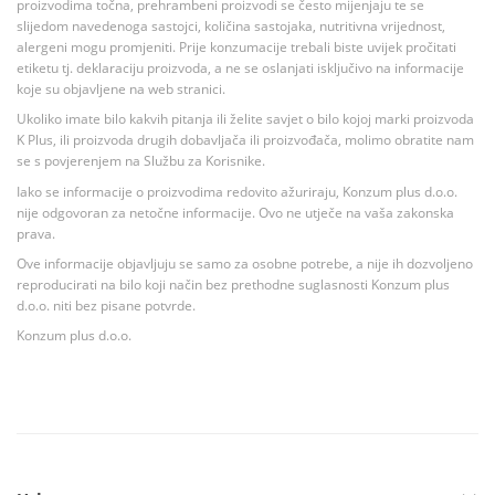
proizvodima točna, prehrambeni proizvodi se često mijenjaju te se
slijedom navedenoga sastojci, količina sastojaka, nutritivna vrijednost,
alergeni mogu promjeniti. Prije konzumacije trebali biste uvijek pročitati
etiketu tj. deklaraciju proizvoda, a ne se oslanjati isključivo na informacije
koje su objavljene na web stranici.
Ukoliko imate bilo kakvih pitanja ili želite savjet o bilo kojoj marki proizvoda
K Plus, ili proizvoda drugih dobavljača ili proizvođača, molimo obratite nam
se s povjerenjem na Službu za Korisnike.
Iako se informacije o proizvodima redovito ažuriraju, Konzum plus d.o.o.
nije odgovoran za netočne informacije. Ovo ne utječe na vaša zakonska
prava.
Ove informacije objavljuju se samo za osobne potrebe, a nije ih dozvoljeno
reproducirati na bilo koji način bez prethodne suglasnosti Konzum plus
d.o.o. niti bez pisane potvrde.
Konzum plus d.o.o.