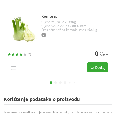
Komorač
Cijena za j.m.:
2,29 €/kg
Cijena 02.05.2025.:
0,80 €/kom
Prosječna težina komada iznosi:
0.4 kg
0
92
(3)
€/kom
Dodaj
Korištenje podataka o proizvodu
Iako smo poduzeli sve mjere kako bismo osigurali da je svaka informacija o