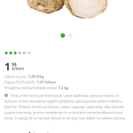
(4)
1
55
€/kom
Cijena za j.m.:
1,29 €/kg
Cijena 02.05.2025.:
1,67 €/kom
Prosječna težina komada iznosi:
1.2 kg
Ovaj artikl varira po težini pa je i gore istaknuta cijena procjena. U
košarici će biti navedena najbliža približna cijena prema vašem odabiru
količine. Finalna će biti na računu, nakon vaganja i pakiranja. Ako plaćate
putem interneta, prema navedenoj će se procjeni samo predautorizirati
iznos. S vašeg će se računa skinuti iznos koji ćete dobiti na našem računu.