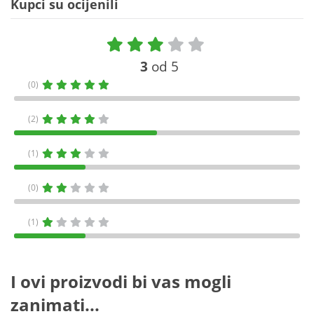
Kupci su ocijenili
3
od 5
(0)
(2)
(1)
(0)
(1)
I ovi proizvodi bi vas mogli
zanimati...