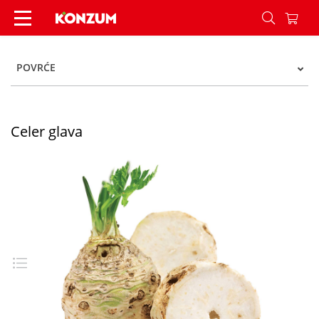
Celer glava - Konzum
POVRĆE
Celer glava