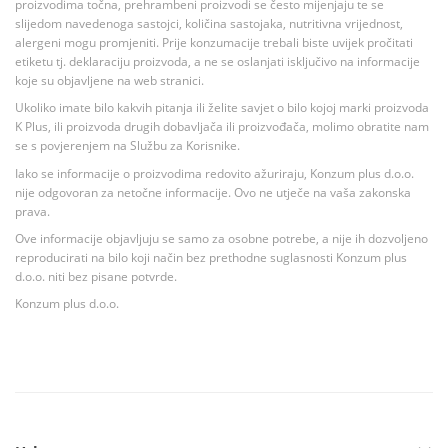
proizvodima točna, prehrambeni proizvodi se često mijenjaju te se
slijedom navedenoga sastojci, količina sastojaka, nutritivna vrijednost,
alergeni mogu promjeniti. Prije konzumacije trebali biste uvijek pročitati
etiketu tj. deklaraciju proizvoda, a ne se oslanjati isključivo na informacije
koje su objavljene na web stranici.
Ukoliko imate bilo kakvih pitanja ili želite savjet o bilo kojoj marki proizvoda
K Plus, ili proizvoda drugih dobavljača ili proizvođača, molimo obratite nam
se s povjerenjem na Službu za Korisnike.
Iako se informacije o proizvodima redovito ažuriraju, Konzum plus d.o.o.
nije odgovoran za netočne informacije. Ovo ne utječe na vaša zakonska
prava.
Ove informacije objavljuju se samo za osobne potrebe, a nije ih dozvoljeno
reproducirati na bilo koji način bez prethodne suglasnosti Konzum plus
d.o.o. niti bez pisane potvrde.
Konzum plus d.o.o.