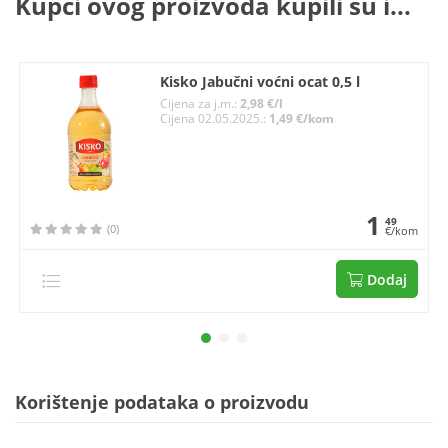
Kupci ovog proizvoda kupili su i...
Kisko Jabučni voćni ocat 0,5 l
Cijena za j.m.:
2,98 €/l
Cijena 02.05.2025.:
1,49 €/kom
1
49
(0)
€/kom
Dodaj
Korištenje podataka o proizvodu