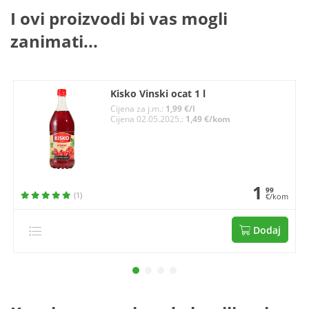
I ovi proizvodi bi vas mogli
zanimati...
Kisko Vinski ocat 1 l
Cijena za j.m.:
1,99 €/l
Cijena 02.05.2025.:
1,49 €/kom
1
99
(1)
€/kom
Dodaj