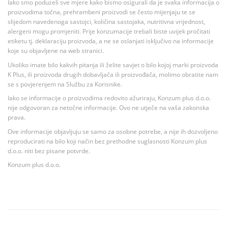
Iako smo poduzeli sve mjere kako bismo osigurali da je svaka informacija o
proizvodima točna, prehrambeni proizvodi se često mijenjaju te se
slijedom navedenoga sastojci, količina sastojaka, nutritivna vrijednost,
alergeni mogu promjeniti. Prije konzumacije trebali biste uvijek pročitati
etiketu tj. deklaraciju proizvoda, a ne se oslanjati isključivo na informacije
koje su objavljene na web stranici.
Ukoliko imate bilo kakvih pitanja ili želite savjet o bilo kojoj marki proizvoda
K Plus, ili proizvoda drugih dobavljača ili proizvođača, molimo obratite nam
se s povjerenjem na Službu za Korisnike.
Iako se informacije o proizvodima redovito ažuriraju, Konzum plus d.o.o.
nije odgovoran za netočne informacije. Ovo ne utječe na vaša zakonska
prava.
Ove informacije objavljuju se samo za osobne potrebe, a nije ih dozvoljeno
reproducirati na bilo koji način bez prethodne suglasnosti Konzum plus
d.o.o. niti bez pisane potvrde.
Konzum plus d.o.o.