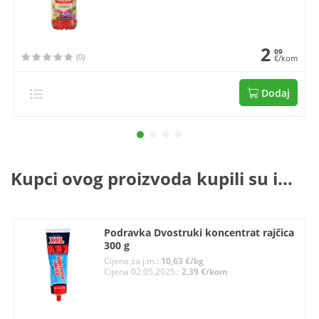
2
09
(0)
€/kom
Dodaj
Kupci ovog proizvoda kupili su i...
Podravka Dvostruki koncentrat rajčica
300 g
Cijena za j.m.:
10,63 €/kg
Cijena 02.05.2025.:
2,39 €/kom