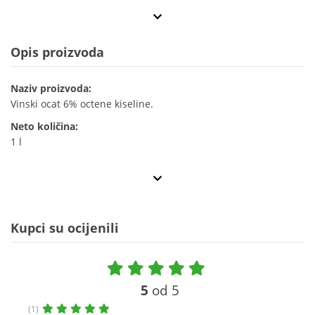
Opis proizvoda
Naziv proizvoda:
Vinski ocat 6% octene kiseline.
Neto količina:
1 l
Kupci su ocijenili
5
od 5
(1)