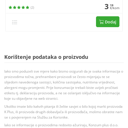
3
19
(2)
€/kom
Dodaj
Korištenje podataka o proizvodu
Iako smo poduzeli sve mjere kako bismo osigurali da je svaka informacija o
proizvodima točna, prehrambeni proizvodi se često mijenjaju te se
slijedom navedenoga sastojci, količina sastojaka, nutritivna vrijednost,
alergeni mogu promjeniti. Prije konzumacije trebali biste uvijek pročitati
etiketu tj. deklaraciju proizvoda, a ne se oslanjati isključivo na informacije
koje su objavljene na web stranici.
Ukoliko imate bilo kakvih pitanja ili želite savjet o bilo kojoj marki proizvoda
K Plus, ili proizvoda drugih dobavljača ili proizvođača, molimo obratite nam
se s povjerenjem na Službu za Korisnike.
Iako se informacije o proizvodima redovito ažuriraju, Konzum plus d.o.o.