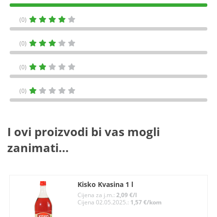
(0)
(0)
(0)
(0)
I ovi proizvodi bi vas mogli
zanimati...
Kisko Kvasina 1 l
Cijena za j.m.:
2,09 €/l
Cijena 02.05.2025.:
1,57 €/kom