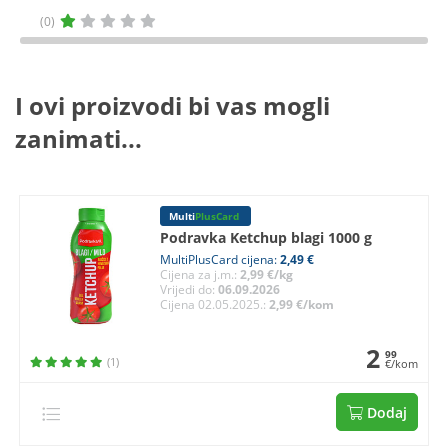
(0)
I ovi proizvodi bi vas mogli
zanimati...
Multi
PlusCard
Podravka Ketchup blagi 1000 g
MultiPlusCard cijena:
2,49 €
Cijena za j.m.:
2,99 €/kg
Vrijedi do:
06.09.2026
Cijena 02.05.2025.:
2,99 €/kom
2
99
(1)
€/kom
Dodaj