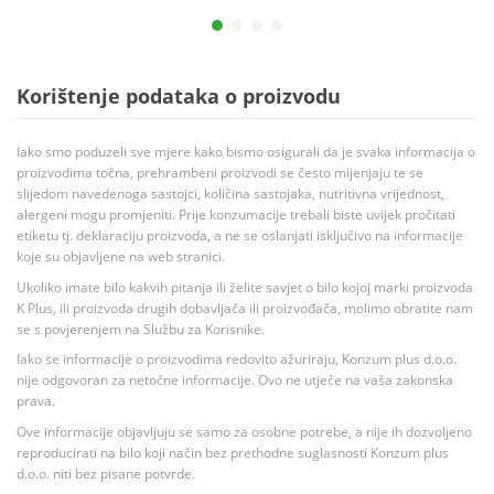
Korištenje podataka o proizvodu
Iako smo poduzeli sve mjere kako bismo osigurali da je svaka informacija o
proizvodima točna, prehrambeni proizvodi se često mijenjaju te se
slijedom navedenoga sastojci, količina sastojaka, nutritivna vrijednost,
alergeni mogu promjeniti. Prije konzumacije trebali biste uvijek pročitati
etiketu tj. deklaraciju proizvoda, a ne se oslanjati isključivo na informacije
koje su objavljene na web stranici.
Ukoliko imate bilo kakvih pitanja ili želite savjet o bilo kojoj marki proizvoda
K Plus, ili proizvoda drugih dobavljača ili proizvođača, molimo obratite nam
se s povjerenjem na Službu za Korisnike.
Iako se informacije o proizvodima redovito ažuriraju, Konzum plus d.o.o.
nije odgovoran za netočne informacije. Ovo ne utječe na vaša zakonska
prava.
Ove informacije objavljuju se samo za osobne potrebe, a nije ih dozvoljeno
reproducirati na bilo koji način bez prethodne suglasnosti Konzum plus
d.o.o. niti bez pisane potvrde.