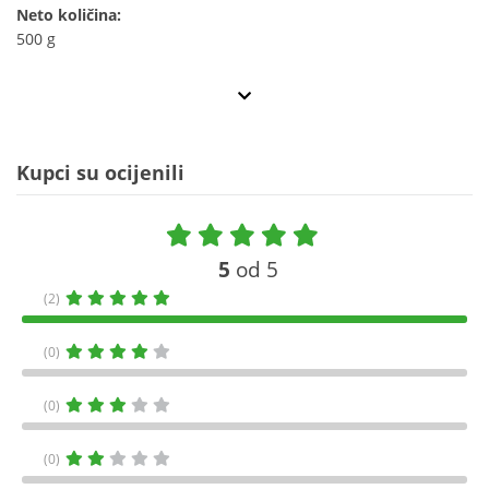
Neto količina:
500 g
Kupci su ocijenili
5
od 5
(2)
(0)
(0)
(0)