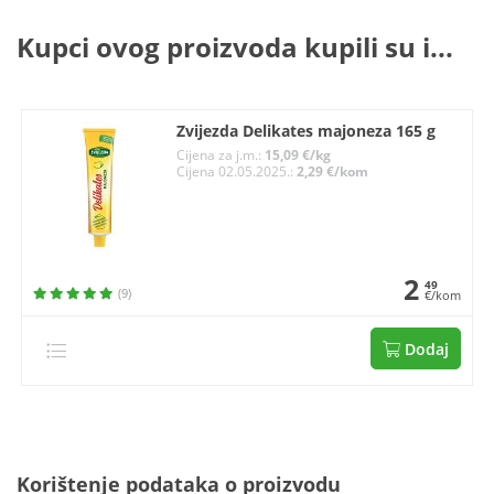
Kupci ovog proizvoda kupili su i...
Zvijezda Delikates majoneza 165 g
Cijena za j.m.:
15,09 €/kg
Cijena 02.05.2025.:
2,29 €/kom
2
49
(9)
€/kom
Dodaj
Korištenje podataka o proizvodu