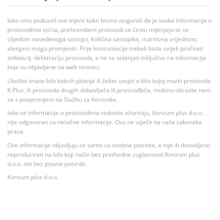
Iako smo poduzeli sve mjere kako bismo osigurali da je svaka informacija o
proizvodima točna, prehrambeni proizvodi se često mijenjaju te se
slijedom navedenoga sastojci, količina sastojaka, nutritivna vrijednost,
alergeni mogu promjeniti. Prije konzumacije trebali biste uvijek pročitati
etiketu tj. deklaraciju proizvoda, a ne se oslanjati isključivo na informacije
koje su objavljene na web stranici.
Ukoliko imate bilo kakvih pitanja ili želite savjet o bilo kojoj marki proizvoda
K Plus, ili proizvoda drugih dobavljača ili proizvođača, molimo obratite nam
se s povjerenjem na Službu za Korisnike.
Iako se informacije o proizvodima redovito ažuriraju, Konzum plus d.o.o.
nije odgovoran za netočne informacije. Ovo ne utječe na vaša zakonska
prava.
Ove informacije objavljuju se samo za osobne potrebe, a nije ih dozvoljeno
reproducirati na bilo koji način bez prethodne suglasnosti Konzum plus
d.o.o. niti bez pisane potvrde.
Konzum plus d.o.o.