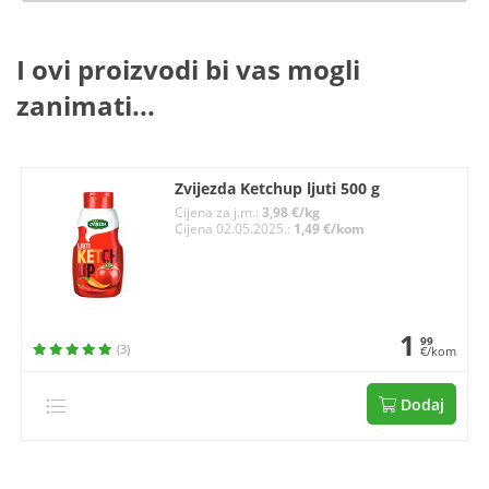
I ovi proizvodi bi vas mogli
zanimati...
Zvijezda Ketchup ljuti 500 g
Cijena za j.m.:
3,98 €/kg
Cijena 02.05.2025.:
1,49 €/kom
1
99
(3)
€/kom
Dodaj