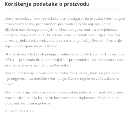
Korištenje podataka o proizvodu
Iako smo poduzeli sve mjere kako bismo osigurali da je svaka informacija o
proizvodima točna, prehrambeni proizvodi se često mijenjaju te se
slijedom navedenoga sastojci, količina sastojaka, nutritivna vrijednost,
alergeni mogu promjeniti. Prije konzumacije trebali biste uvijek pročitati
etiketu tj. deklaraciju proizvoda, a ne se oslanjati isključivo na informacije
koje su objavljene na web stranici.
Ukoliko imate bilo kakvih pitanja ili želite savjet o bilo kojoj marki proizvoda
K Plus, ili proizvoda drugih dobavljača ili proizvođača, molimo obratite nam
se s povjerenjem na Službu za Korisnike.
Iako se informacije o proizvodima redovito ažuriraju, Konzum plus d.o.o.
nije odgovoran za netočne informacije. Ovo ne utječe na vaša zakonska
prava.
Ove informacije objavljuju se samo za osobne potrebe, a nije ih dozvoljeno
reproducirati na bilo koji način bez prethodne suglasnosti Konzum plus
d.o.o. niti bez pisane potvrde.
Konzum plus d.o.o.