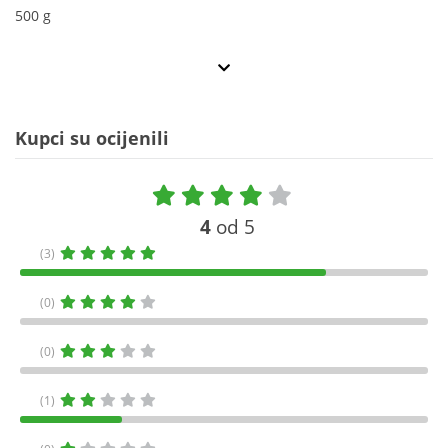
500 g
Kupci su ocijenili
4
od 5
(3)
(0)
(0)
(1)