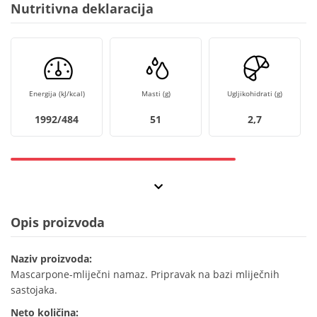
Nutritivna deklaracija
Energija (kJ/kcal)
Masti (g)
Ugljikohidrati (g)
1992/484
51
2,7
Opis proizvoda
Naziv proizvoda:
Mascarpone-mliječni namaz. Pripravak na bazi mliječnih
sastojaka.
Neto količina: