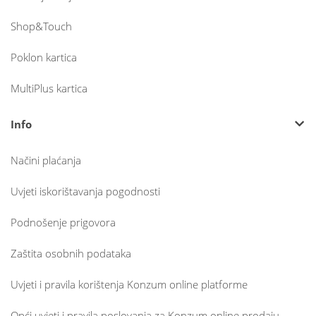
Shop&Touch
Poklon kartica
MultiPlus kartica
Info
Načini plaćanja
Uvjeti iskorištavanja pogodnosti
Podnošenje prigovora
Zaštita osobnih podataka
Uvjeti i pravila korištenja Konzum online platforme
Opći uvjeti i pravila poslovanja za Konzum online prodaju