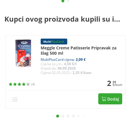
Kupci ovog proizvoda kupili su i...
Multi
PlusCard
Meggle Creme Patisserie Pripravak za
šlag 500 ml
MultiPlusCard cijena:
2,09 €
Cijena za j.m.:
4,50 €/l
Vrijedi do:
06.09.2026
Cijena 02.05.2025.:
2,25 €/kom
2
25
(4)
€/kom
Dodaj