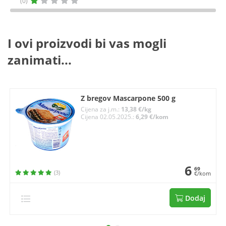
(0)
I ovi proizvodi bi vas mogli
zanimati...
Z bregov Mascarpone 500 g
Cijena za j.m.:
13,38 €/kg
Cijena 02.05.2025.:
6,29 €/kom
6
69
(3)
€/kom
Dodaj